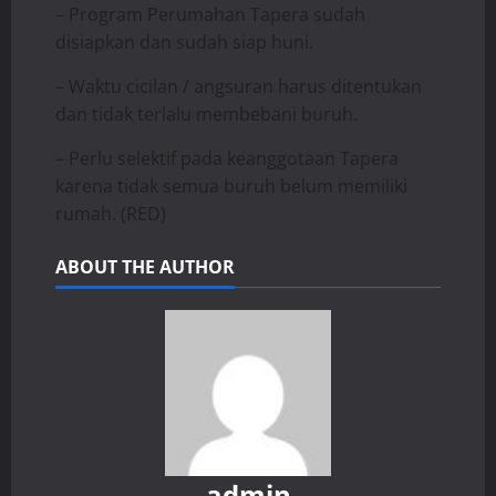
– Program Perumahan Tapera sudah
disiapkan dan sudah siap huni.
– Waktu cicilan / angsuran harus ditentukan
dan tidak terlalu membebani buruh.
– Perlu selektif pada keanggotaan Tapera
karena tidak semua buruh belum memiliki
rumah. (RED)
ABOUT THE AUTHOR
admin