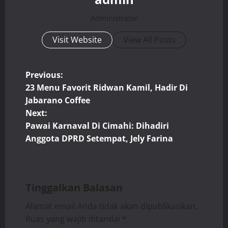
Administrator
Visit Website
View All Posts
P
Previous:
23 Menu Favorit Ridwan Kamil, Hadir Di
o
Jabarano Coffee
Next:
s
Pawai Karnaval Di Cimahi: Dihadiri
t
Anggota DPRD Setempat, Jely Farina
n
a
Tinggalkan Balasan
v
Alamat email Anda tidak akan dipublikasikan.
Ruas yang wajib ditandai
*