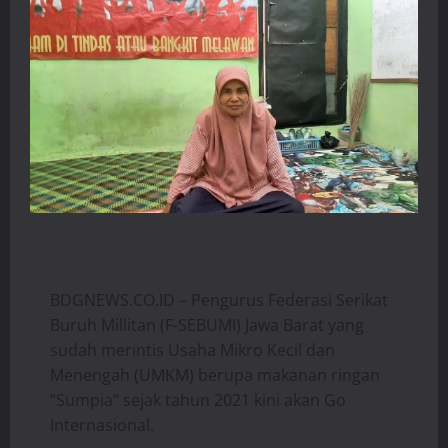
BDGNEWS.CO.ID – Pengurus Federasi Serikat
Buruh Millitan (F-SEBUMI) Jawa Barat yang
sudah merintis Usaha Mikro Kecil dan
Menengah (UMKM) berupa makanan ringan
“Sumpia” sejak tahun 2021 kini akan Go
Internasional.