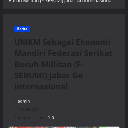
Buruh Millitan (F-SEBUMI) Jabar Go Internasional
Berita
UMKM Sebagai Ekonomi
Mandiri Federasi Serikat
Buruh Millitan (F-
SEBUMI) Jabar Go
Internasional
admin
14/08/2024
2 minutes read
0