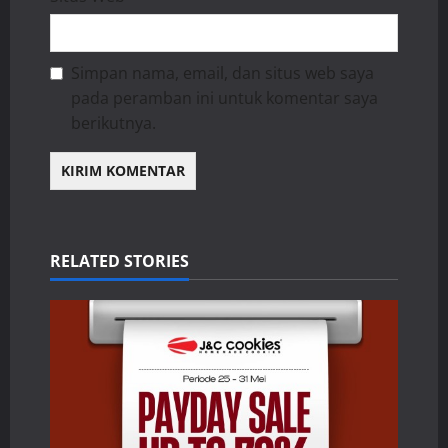
Simpan nama, email, dan situs web saya
pada peramban ini untuk komentar saya
berikutnya.
RELATED STORIES