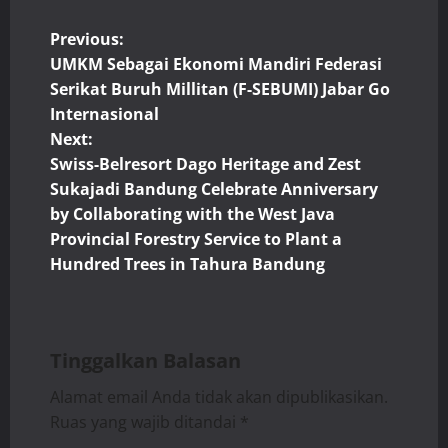
P
Previous:
UMKM Sebagai Ekonomi Mandiri Federasi
o
Serikat Buruh Millitan (F-SEBUMI) Jabar Go
Internasional
s
Next:
t
Swiss-Belresort Dago Heritage and Zest
Sukajadi Bandung Celebrate Anniversary
n
by Collaborating with the West Java
Provincial Forestry Service to Plant a
a
Hundred Trees in Tahura Bandung
v
i
Tinggalkan Balasan
g
Alamat email Anda tidak akan dipublikasikan.
a
Ruas yang wajib ditandai
*