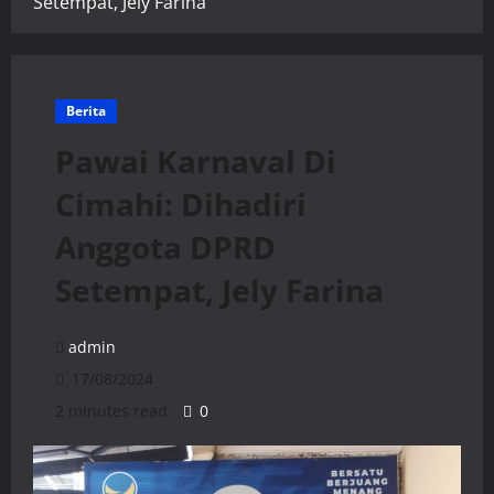
Setempat, Jely Farina
Berita
Pawai Karnaval Di
Cimahi: Dihadiri
Anggota DPRD
Setempat, Jely Farina
admin
17/08/2024
2 minutes read
0