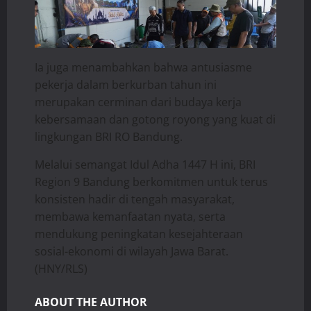
​Ia juga menambahkan bahwa antusiasme
pekerja dalam berkurban tahun ini
merupakan cerminan dari budaya kerja
kebersamaan dan gotong royong yang kuat di
lingkungan BRI RO Bandung.
​Melalui semangat Idul Adha 1447 H ini, BRI
Region 9 Bandung berkomitmen untuk terus
konsisten hadir di tengah masyarakat,
membawa kemanfaatan nyata, serta
mendukung peningkatan kesejahteraan
sosial-ekonomi di wilayah Jawa Barat.
(HNY/RLS)
ABOUT THE AUTHOR