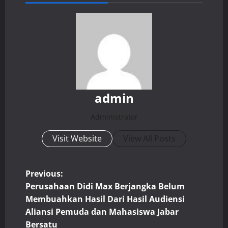
admin
Administrator
Visit Website
View All Posts
P
Previous:
Perusahaan Didi Max Berjangka Belum
o
Membuahkan Hasil Dari Hasil Audiensi
Aliansi Pemuda dan Mahasiswa Jabar
s
Bersatu