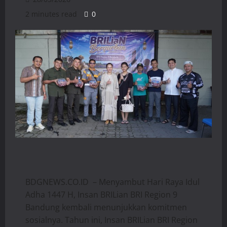
2 minutes read
0
​BDGNEWS.CO.ID – Menyambut Hari Raya Idul
Adha 1447 H, Insan BRILian BRI Region 9
Bandung kembali menunjukkan komitmen
sosialnya. Tahun ini, Insan BRILian BRI Region