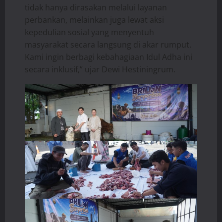
tidak hanya dirasakan melalui layanan
perbankan, melainkan juga lewat aksi
kepedulian sosial yang menyentuh
masyarakat secara langsung di akar rumput.
Kami ingin berbagi kebahagiaan Idul Adha ini
secara inklusif,” ujar Dewi Hestiningrum.