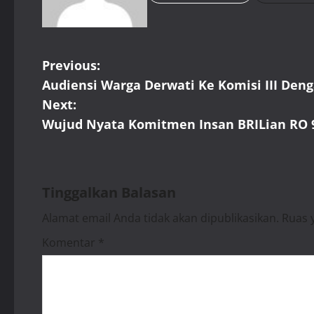
P
Previous:
Audiensi Warga Derwati Ke Komisi III Den
o
Next:
s
Wujud Nyata Komitmen Insan BRILian RO 9
t
n
Tinggalkan Balasan
a
Alamat email Anda tidak akan dipublikasikan.
Ruas 
v
Komentar
*
i
g