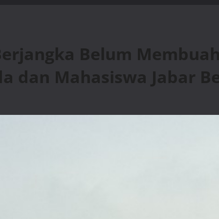
Berjangka Belum Membuahka
da dan Mahasiswa Jabar B