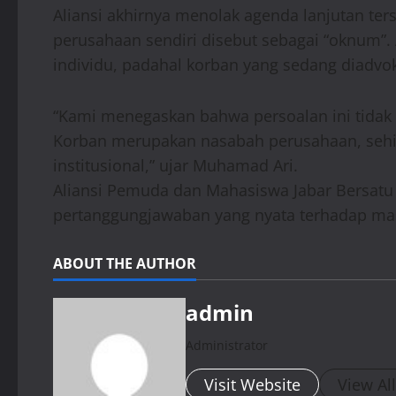
Aliansi akhirnya menolak agenda lanjutan te
perusahaan sendiri disebut sebagai “oknum”. 
individu, padahal korban yang sedang diadv
“Kami menegaskan bahwa persoalan ini tidak 
Korban merupakan nasabah perusahaan, sehi
institusional,” ujar Muhamad Ari.
Aliansi Pemuda dan Mahasiswa Jabar Bersatu
pertanggungjawaban yang nyata terhadap mas
ABOUT THE AUTHOR
admin
Administrator
Visit Website
View Al