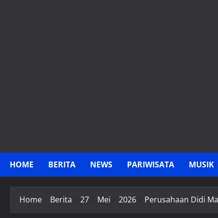
Skip
to
content
HOME
BERITA
NEWS
PARIWISATA
MUSIK
Home
Berita
27
Mei
2026
Perusahaan Didi Ma