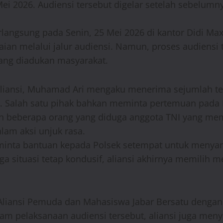
Mei 2026. Audiensi tersebut digelar setelah sebelum
langsung pada Senin, 25 Mei 2026 di kantor Didi Max
an melalui jalur audiensi. Namun, proses audiensi t
yang diadukan masyarakat.
Aliansi, Muhamad Ari mengaku menerima sejumlah tel
an. Salah satu pihak bahkan meminta pertemuan pad
eh beberapa orang yang diduga anggota TNI yang me
lam aksi unjuk rasa.
meminta bantuan kepada Polsek setempat untuk men
aga situasi tetap kondusif, aliansi akhirnya memilih 
 Aliansi Pemuda dan Mahasiswa Jabar Bersatu dengan
alam pelaksanaan audiensi tersebut, aliansi juga men