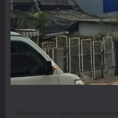
BDGNEWS.CO.ID — Aliansi Pemuda dan Mahasi