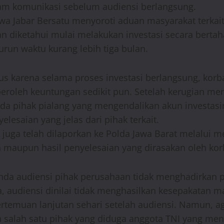
lam komunikasi sebelum audiensi berlangsung.
a Jabar Bersatu menyoroti aduan masyarakat terkait
n diketahui mulai melakukan investasi secara berta
urun waktu kurang lebih tiga bulan.
rius karena selama proses investasi berlangsung, kor
oleh keuntungan sedikit pun. Setelah kerugian menc
 pihak pialang yang mengendalikan akun investasin
elesaian yang jelas dari pihak terkait.
 juga telah dilaporkan ke Polda Jawa Barat melalui
 maupun hasil penyelesaian yang dirasakan oleh kor
nda audiensi pihak perusahaan tidak menghadirkan 
 audiensi dinilai tidak menghasilkan kesepakatan m
muan lanjutan sehari setelah audiensi. Namun, age
n salah satu pihak yang diduga anggota TNI yang me