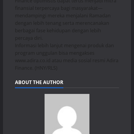
Finance optimistis dapat terus menjadi mitra
finansial terpercaya bagi masyarakat—
mendampingi mereka menjalani Ramadan
dengan lebih tenang serta merencanakan
berbagai fase kehidupan dengan lebih
percaya diri.
Informasi lebih lanjut mengenai produk dan
program unggulan bisa mengakses
www.adira.co.id atau media sosial resmi Adira
Finance. (HNY/RLS)
ABOUT THE AUTHOR