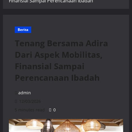
Finansial Sampai Perencanaan Ibadah
Berita
Tenang Bersama Adira
Dari Aspek Mobilitas,
Finansial Sampai
Perencanaan Ibadah
admin
12/03/2026
5 minutes read
0