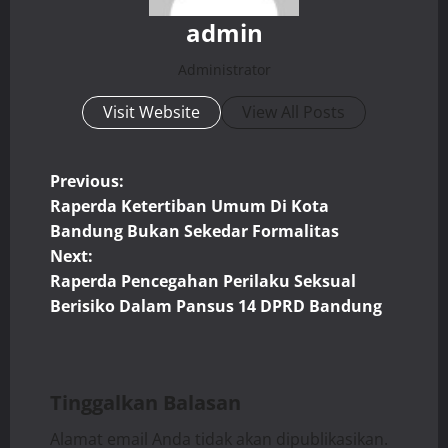
admin
Administrator
Visit Website
View All Posts
P
Previous:
Raperda Ketertiban Umum Di Kota
o
Bandung Bukan Sekedar Formalitas
Next:
s
Raperda Pencegahan Perilaku Seksual
t
Berisiko Dalam Pansus 14 DPRD Bandung
n
a
Tinggalkan Balasan
v
Alamat email Anda tidak akan dipublikasikan.