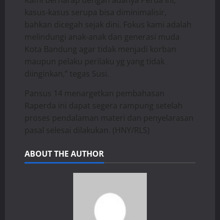
kasus-kasus serupa bisa diminimalisir,
bahkan dicegah sejak dini. Fokus kami adalah
melindungi anak-anak dan generasi muda
Kota Bandung agar tidak menjadi korban
maupun pelaku perilaku yg yang tidak
diinginkan,” tegas Susi.
Pansus 14 menargetkan pembahasan
Raperda ini dapat segera rampung setelah
proses pendalaman materi dan penyelarasan
pasal selesai dilakukan. (HNY/RLS)
ABOUT THE AUTHOR