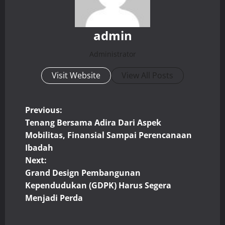
admin
Administrator
Visit Website
View All Posts
P
Previous:
Tenang Bersama Adira Dari Aspek
o
Mobilitas, Finansial Sampai Perencanaan
Ibadah
s
Next:
t
Grand Design Pembangunan
Kependudukan (GDPK) Harus Segera
n
Menjadi Perda
a