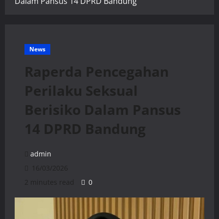
Dalam Pansus 14 DPRD Bandung
News
Raperda Pencegahan
Perilaku Seksual
Berisiko Dalam Pansus
14 DPRD Bandung
admin
16/03/2026
2 minutes read
0