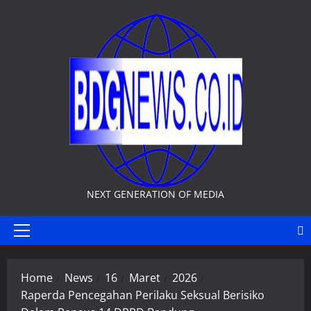
Skip
to
content
NEXT GENERATION OF MEDIA
Primary
Menu
Home
News
16
Maret
2026
Raperda Pencegahan Perilaku Seksual Berisiko