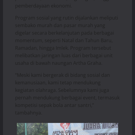
pemberdayaan ekonomi.
Program sosial yang rutin dijalankan meliputi
sembako murah dan pasar murah yang
digelar secara berkelanjutan pada berbagai
momentum, seperti Natal dan Tahun Baru,
Ramadan, hingga Imlek. Program tersebut
melibatkan jaringan luas dari berbagai unit
usaha di bawah naungan Artha Graha.
“Meski kami bergerak di bidang sosial dan
kemanusiaan, kami tetap mendukung
kegiatan olahraga. Sebelumnya kami juga
pernah mendukung berbagai event, termasuk
kompetisi sepak bola antar santri,”
tambahnya.