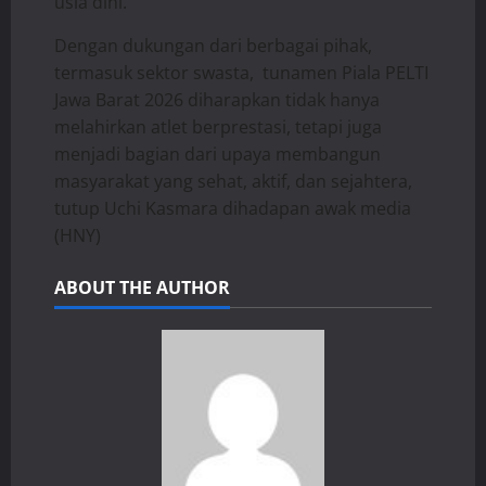
usia dini.
Dengan dukungan dari berbagai pihak,
termasuk sektor swasta, tunamen Piala PELTI
Jawa Barat 2026 diharapkan tidak hanya
melahirkan atlet berprestasi, tetapi juga
menjadi bagian dari upaya membangun
masyarakat yang sehat, aktif, dan sejahtera,
tutup Uchi Kasmara dihadapan awak media
(HNY)
ABOUT THE AUTHOR