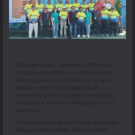
BDGNEWS.CO.ID – Turnamen TURTEN Piala
PELTI Jawa Barat 2026 resmi dibuka di Kota
Bandung pada Jumat (10/4/2026). Ajang ini
menjadi momentum strategis dalam
mendorong pembinaan atlet tenis sekaligus
memperkuat ekosistem olahraga prestasi di
Jawa Barat.
Pembukaan berlangsung khidmat dan penuh
semangat kebersamaan. Sejumlah tokoh