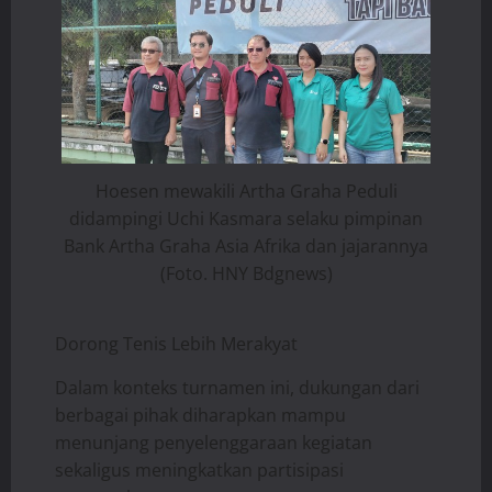
Hoesen mewakili Artha Graha Peduli
didampingi Uchi Kasmara selaku pimpinan
Bank Artha Graha Asia Afrika dan jajarannya
(Foto. HNY Bdgnews)
Dorong Tenis Lebih Merakyat
Dalam konteks turnamen ini, dukungan dari
berbagai pihak diharapkan mampu
menunjang penyelenggaraan kegiatan
sekaligus meningkatkan partisipasi