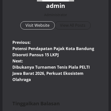
admin
Administrator
Visit Website
View All Posts
P
Previous:
Potensi Pendapatan Pajak Kota Bandung
o
Disoroti Pansus 15 LKPJ
Next:
s
Dibukanya Turnamen Tenis Piala PELTI
t
Jawa Barat 2026, Perkuat Ekosistem
Olahraga
n
a
Tinggalkan Balasan
v