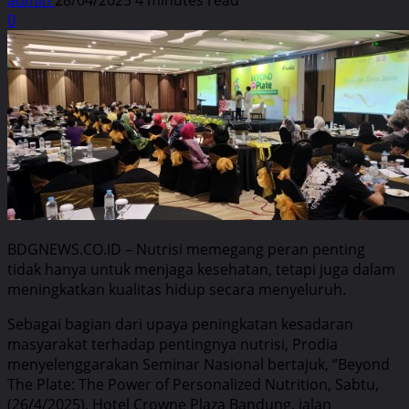
0
BDGNEWS.CO.ID – Nutrisi memegang peran penting
tidak hanya untuk menjaga kesehatan, tetapi juga dalam
meningkatkan kualitas hidup secara menyeluruh.
Sebagai bagian dari upaya peningkatan kesadaran
masyarakat terhadap pentingnya nutrisi, Prodia
menyelenggarakan Seminar Nasional bertajuk, “Beyond
The Plate: The Power of Personalized Nutrition, Sabtu,
(26/4/2025), Hotel Crowne Plaza Bandung, jalan