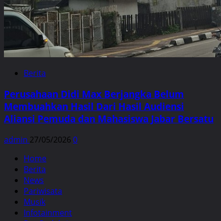
Berita
Perusahaan Didi Max Berjangka Belum
Membuahkan Hasil Dari Hasil Audiensi
Aliansi Pemuda dan Mahasiswa Jabar Bersatu
admin
27/05/2026
0
Home
Berita
News
Pariwisata
Musik
Infotainment