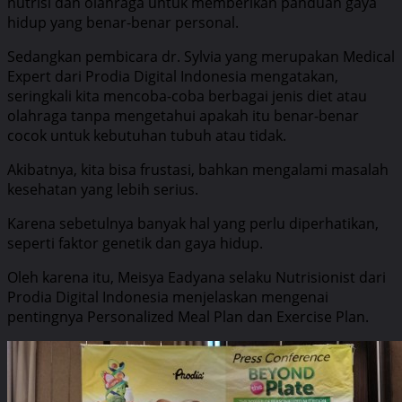
nutrisi dan olahraga untuk memberikan panduan gaya
hidup yang benar-benar personal.
Sedangkan pembicara dr. Sylvia yang merupakan Medical
Expert dari Prodia Digital Indonesia mengatakan,
seringkali kita mencoba-coba berbagai jenis diet atau
olahraga tanpa mengetahui apakah itu benar-benar
cocok untuk kebutuhan tubuh atau tidak.
Akibatnya, kita bisa frustasi, bahkan mengalami masalah
kesehatan yang lebih serius.
Karena sebetulnya banyak hal yang perlu diperhatikan,
seperti faktor genetik dan gaya hidup.
Oleh karena itu, Meisya Eadyana selaku Nutrisionist dari
Prodia Digital Indonesia menjelaskan mengenai
pentingnya Personalized Meal Plan dan Exercise Plan.