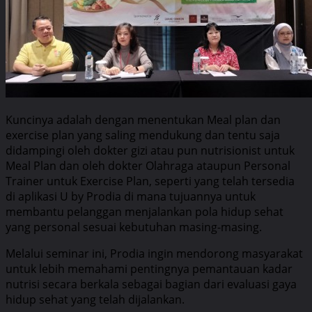
Kuncinya adalah dengan menentukan Meal plan dan
exercise plan yang saling mendukung dan tentu saja
didampingi oleh dokter gizi atau pun nutrisionist untuk
Meal Plan dan oleh dokter Olahraga ataupun Personal
Trainer untuk Exercise Plan, seperti yang telah tersedia
di aplikasi U by Prodia di mana tujuannya untuk
membantu pelanggan menjalankan pola hidup sehat
yang personal sesuai kebutuhan masing-masing.
Melalui seminar ini, Prodia ingin mendorong masyarakat
untuk lebih memahami pentingnya pemantauan kadar
nutrisi secara berkala sebagai bagian dari evaluasi gaya
hidup sehat yang telah dijalankan.