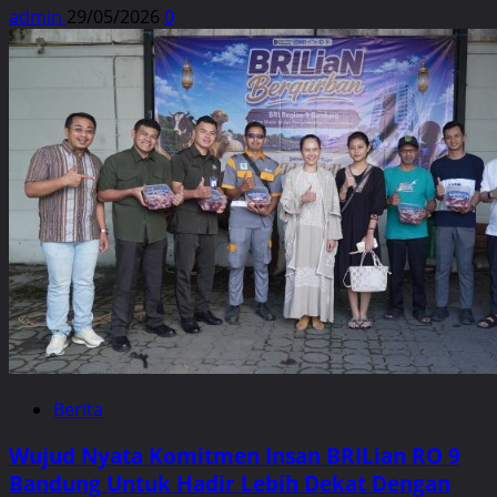
admin
29/05/2026
0
Berita
Wujud Nyata Komitmen Insan BRILian RO 9
Bandung Untuk Hadir Lebih Dekat Dengan