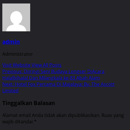
admin
Administrator
Visit Website
View All Posts
Post
Previous:
Diiringi Seni Budaya Longser DiAcara
Halalbihalal Dan Milangkala ke-83 Abah Alam
navigation
Next:
Hotel Fox Pertama Di Majalaya: By. The Ascott
Limited
Tinggalkan Balasan
Alamat email Anda tidak akan dipublikasikan.
Ruas yang
wajib ditandai
*