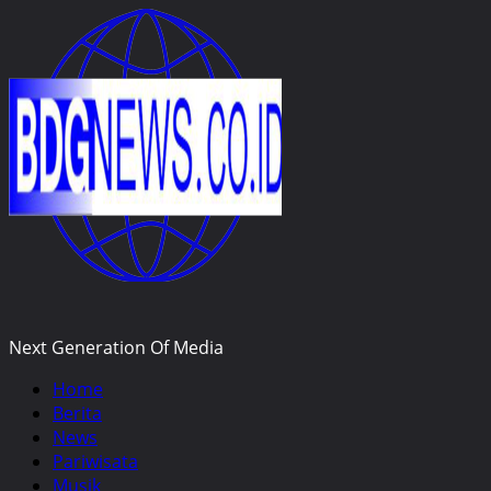
Skip
to
content
Next Generation Of Media
Primary
Home
Menu
Berita
News
Pariwisata
Musik