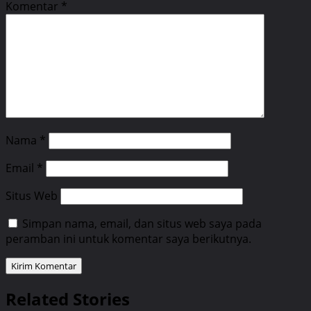
Komentar
*
Nama
*
Email
*
Situs Web
Simpan nama, email, dan situs web saya pada
peramban ini untuk komentar saya berikutnya.
Related Stories