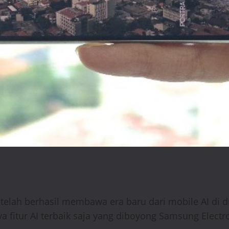
 telah berhasil membawa era baru dari mobile AI di 
itur AI terbaik saja yang diboyong Samsung Electron