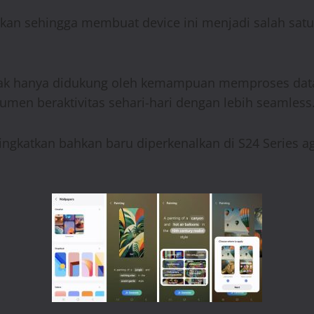
an sehingga membuat device ini menjadi salah satu
tak hanya didukung oleh kemampuan memproses data 
men beraktivitas sehari-hari dengan lebih seamless
 ditingkatkan bahkan baru diperkenalkan di S24 Series