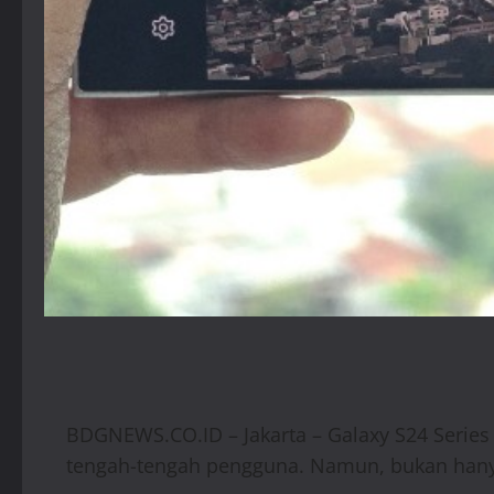
BDGNEWS.CO.ID – Jakarta – Galaxy S24 Series
tengah-tengah pengguna. Namun, bukan hanya f