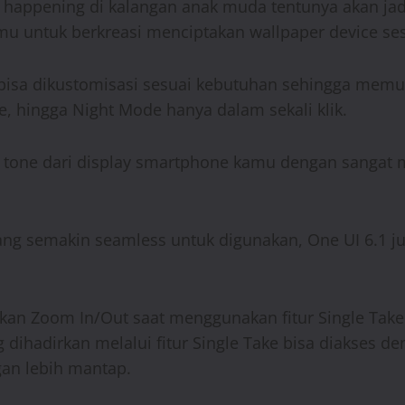
happening di kalangan anak muda tentunya akan jadi l
 untuk berkreasi menciptakan wallpaper device ses
g bisa dikustomisasi sesuai kebutuhan sehingga me
e, hingga Night Mode hanya dalam sekali klik.
 tone dari display smartphone kamu dengan sangat 
ang semakin seamless untuk digunakan, One UI 6.1 
ukan Zoom In/Out saat menggunakan fitur Single Take
ng dihadirkan melalui fitur Single Take bisa diakse
n lebih mantap.