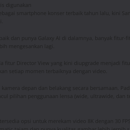
tis digunakan
bagai smartphone konser terbaik tahun lalu, kini S
i.
aik dan punya Galaxy AI di dalamnya, banyak fitur-
ih mengesankan lagi.
a fitur Director View yang kini diupgrade menjadi fi
kan setiap momen terbaiknya dengan video.
kamera depan dan belakang secara bersamaan. Pada Ga
ul pilihan penggunaan lensa (wide, ultrawide, dan 
i tersedia opsi untuk merekam video 8K dengan 30 FPS
ic tajam dan punya kualitas gambar lebih jernih ser