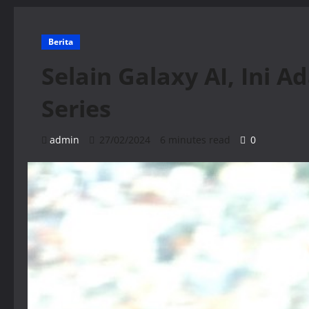
Berita
Selain Galaxy AI, Ini A
Series
admin
27/02/2024
6 minutes read
0