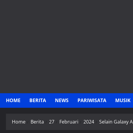
Skip
to
content
HOME
BERITA
NEWS
PARIWISATA
MUSIK
Home
Berita
27
Februari
2024
Selain Galaxy A