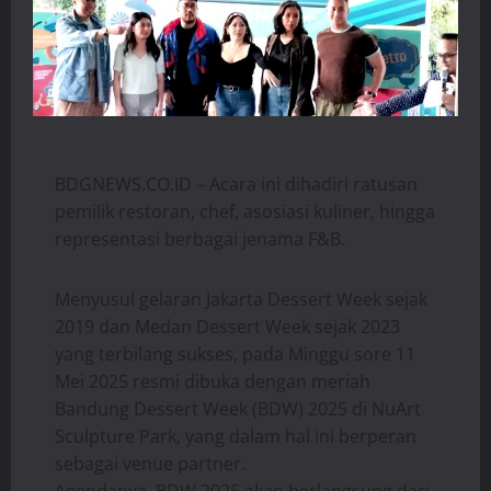
BDGNEWS.CO.ID – Acara ini dihadiri ratusan
pemilik restoran, chef, asosiasi kuliner, hingga
representasi berbagai jenama F&B.
Menyusul gelaran Jakarta Dessert Week sejak
2019 dan Medan Dessert Week sejak 2023
yang terbilang sukses, pada Minggu sore 11
Mei 2025 resmi dibuka dengan meriah
Bandung Dessert Week (BDW) 2025 di NuArt
Sculpture Park, yang dalam hal ini berperan
sebagai venue partner.
Agendanya, BDW 2025 akan berlangsung dari