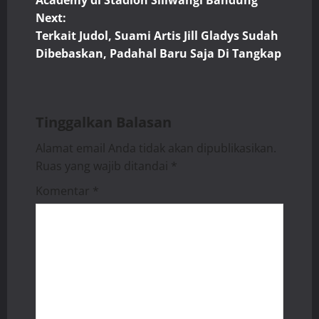
Academy di Stadion Siliwangi Bandung
Next:
s
Terkait Judol, Suami Artis Jill Gladys Sudah
t
Dibebaskan, Padahal Baru Saja Di Tangkap
n
a
Tinggalkan Balasan
v
Alamat email Anda tidak akan dipublikasikan.
Ruas yang wajib ditandai
*
i
Komentar
*
g
a
t
i