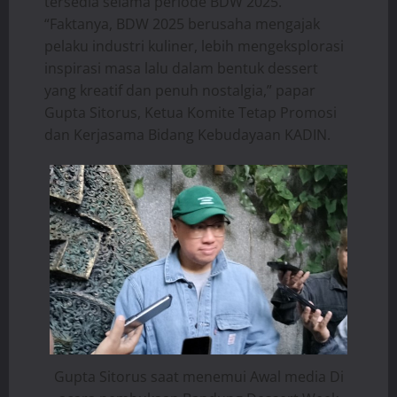
tersedia selama periode BDW 2025.
“Faktanya, BDW 2025 berusaha mengajak
pelaku industri kuliner, lebih mengeksplorasi
inspirasi masa lalu dalam bentuk dessert
yang kreatif dan penuh nostalgia,” papar
Gupta Sitorus, Ketua Komite Tetap Promosi
dan Kerjasama Bidang Kebudayaan KADIN.
Gupta Sitorus saat menemui Awal media Di