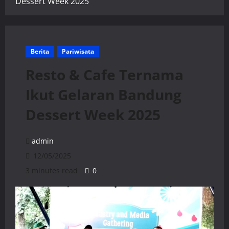
Dessert Week 2025
Berita
Pariwisata
Resto & Cafe Ternama
Ikut Gelaran Bandung
Dessert Week 2025
admin
12/05/2025
3 minutes read
0