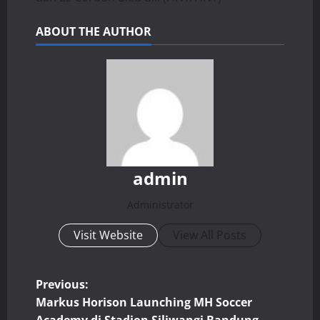
ABOUT THE AUTHOR
admin
Administrator
Visit Website
View All Posts
P
Previous:
Markus Horison Launching MH Soccer
o