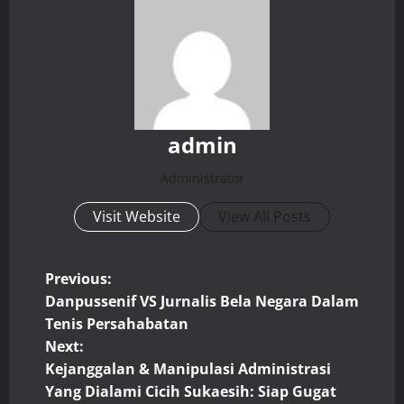
admin
Administrator
Visit Website
View All Posts
P
Previous:
Danpussenif VS Jurnalis Bela Negara Dalam
o
Tenis Persahabatan
Next:
s
Kejanggalan & Manipulasi Administrasi
t
Yang Dialami Cicih Sukaesih: Siap Gugat