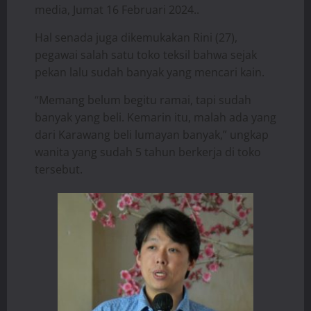
media, Jumat 16 Februari 2024..
Hal senada juga dikemukakan Rini (27),
pegawai salah satu toko teksil bahwa sejak
pekan lalu sudah banyak yang mencari kain.
“Memang belum begitu ramai, tapi sudah
banyak yang beli. Kemarin itu, malah ada yang
dari Karawang beli lumayan banyak,” ungkap
wanita yang sudah 5 tahun berkerja di toko
tersebut.