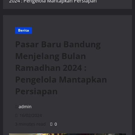
2024 : Pengelola Mantapkan Persiapan
Berita
Pasar Baru Bandung
Menjelang Bulan
Ramadhan 2024 :
Pengelola Mantapkan
Persiapan
admin
16/02/2024
3 minutes read
0