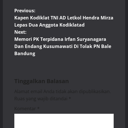
P
Previous:
Kapen Kodiklat TNI AD Letkol Hendra Mirza
o
Lepas Dua Anggota Kodiklatad
Next:
s
Memori PK Terpidana Irfan Suryanagara
t
Dan Endang Kusumawati Di Tolak PN Bale
Bandung
n
a
Tinggalkan Balasan
v
Alamat email Anda tidak akan dipublikasikan.
i
Ruas yang wajib ditandai
*
g
Komentar
*
a