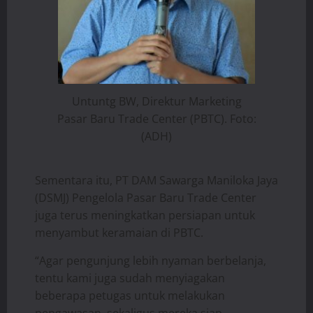
Untuntg BW, Direktur Marketing
Pasar Baru Trade Center (PBTC). Foto:
(ADH)
Sementara itu, PT DAM Sawarga Maniloka Jaya
(DSMJ) Pengelola Pasar Baru Trade Center
juga terus meningkatkan persiapan untuk
menyambut keramaian di PBTC.
“Agar pengunjung lebih nyaman berbelanja,
tentu kami juga sudah menyiagakan
beberapa petugas untuk melakukan