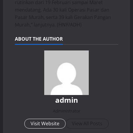
rutinkan dari 19 Februari sampai Maret
mendatang. Ada 30 kali Operasi Pasar dan
Pasar Murah, serta 39 kali Gerakan Pangan
Murah,” lanjutnya. (HNY/ADH)
ABOUT THE AUTHOR
admin
Administrator
Visit Website
View All Posts