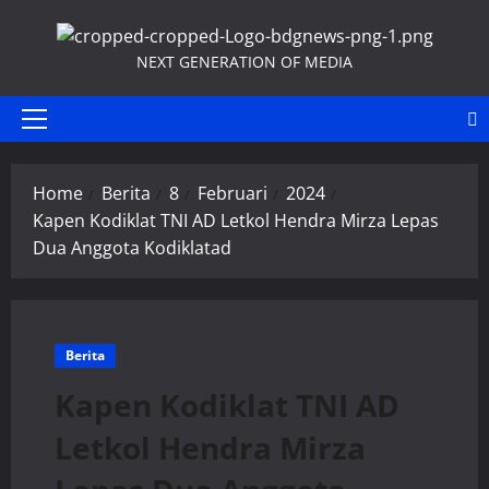
Skip
to
NEXT GENERATION OF MEDIA
content
Primary
Menu
Home
Berita
8
Februari
2024
Kapen Kodiklat TNI AD Letkol Hendra Mirza Lepas
Dua Anggota Kodiklatad
Berita
Kapen Kodiklat TNI AD
Letkol Hendra Mirza