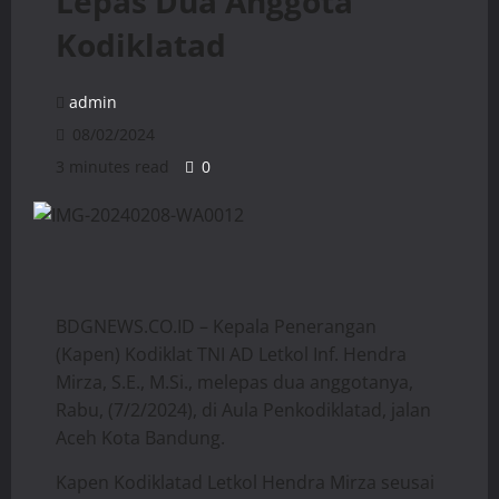
Lepas Dua Anggota
Kodiklatad
admin
08/02/2024
3 minutes read
0
BDGNEWS.CO.ID – Kepala Penerangan
(Kapen) Kodiklat TNI AD Letkol Inf. Hendra
Mirza, S.E., M.Si., melepas dua anggotanya,
Rabu, (7/2/2024), di Aula Penkodiklatad, jalan
Aceh Kota Bandung.
Kapen Kodiklatad Letkol Hendra Mirza seusai