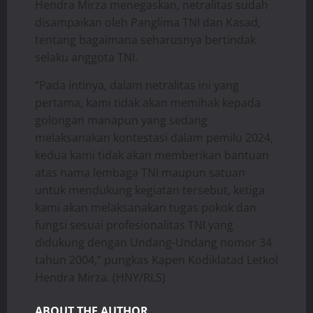
Hendra Mirza menegaskan, netralitas sudah
disampaikan oleh Panglima TNI dan Kasad,
tentang bagaimana seharusnya bertindak
selaku anggota TNI.
“Pada intinya, dalam netralitas ini yang
pertama, kami tidak akan memihak kepada
golongan manapun yang sedang
melaksanakan kontestasi dalam pemilu 2024,
kedua kami tidak akan memberikan bantuan
atas nama lembaga TNI maupun satuan
untuk mendukung kegiatan tersebut, ketiga
kami akan melaksanakan tugas pokok dan
fungsi sesuai profesionalitas TNI yang
didukung dengan Undang-Undang nomor 34
tahun 2004,” pungkas Kapen Kodiklatad Letkol
Hendra Mirza. (HNY/RLS)
ABOUT THE AUTHOR