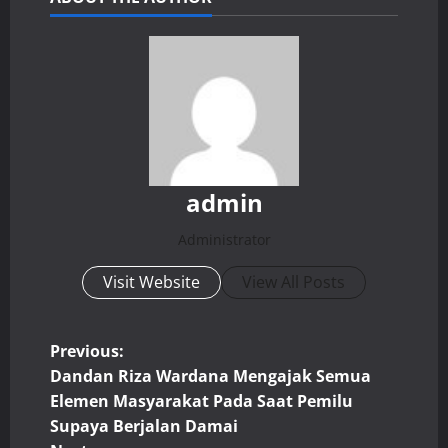
admin
Administrator
Visit Website
View All Posts
P
Previous:
Dandan Riza Wardana Mengajak Semua
o
Elemen Masyarakat Pada Saat Pemilu
Supaya Berjalan Damai
s