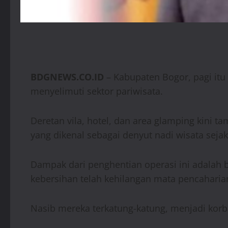
BDGNEWS.CO.ID
– Kabupaten Bogor, pagi itu
menyelimuti sektor pariwisata.
Deretan vila, hotel, dan area glamping kini 
yang dikenal sebagai denyut nadi wisata sejak
Dampak dari penghentian operasi ini adalah b
kebersihan telah kehilangan mata pencaharia
Nasib mereka terkatung-katung, menjadi korb