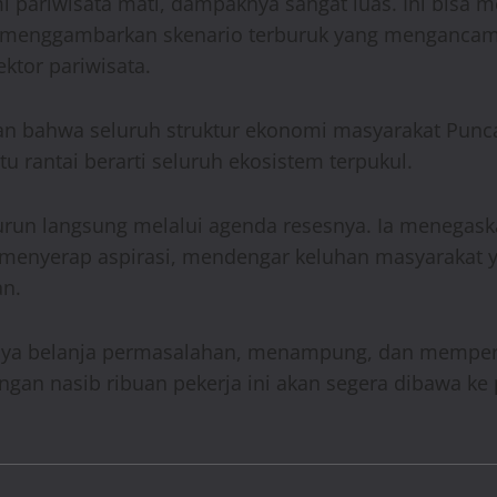
omi pariwisata mati, dampaknya sangat luas. Ini bisa
i menggambarkan skenario terburuk yang mengancam s
ktor pariwisata.
 bahwa seluruh struktur ekonomi masyarakat Puncak, 
atu rantai berarti seluruh ekosistem terpukul.
n turun langsung melalui agenda resesnya. Ia meneg
enyerap aspirasi, mendengar keluhan masyarakat yang
an.
unya belanja permasalahan, menampung, dan memperj
gan nasib ribuan pekerja ini akan segera dibawa ke 