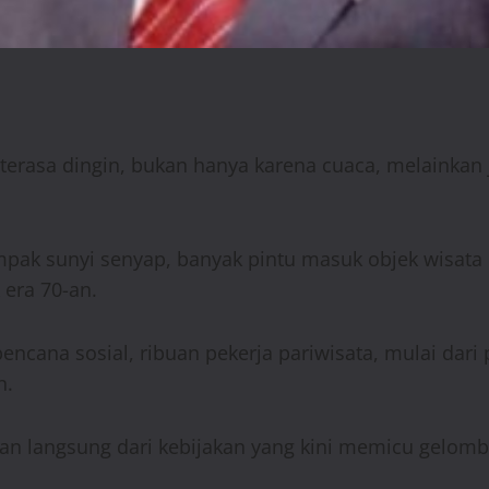
 terasa dingin, bukan hanya karena cuaca, melainka
tampak sunyi senyap, banyak pintu masuk objek wisata
 era 70-an.
encana sosial, ribuan pekerja pariwisata, mulai dar
n.
an langsung dari kebijakan yang kini memicu gelomb