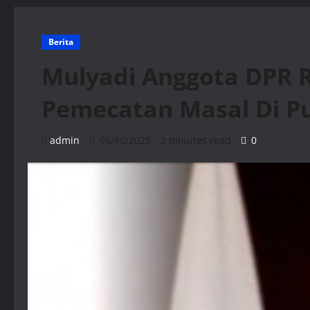
Berita
Mulyadi Anggota DPR R
Pemecatan Masal Di P
admin
05/10/2025
2 minutes read
0