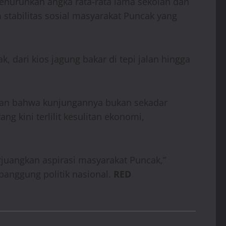
 menurunkan angka rata-rata lama sekolah dan
tabilitas sosial masyarakat Puncak yang
dari kios jagung bakar di tepi jalan hingga
askan bahwa kunjungannya bukan sekadar
 kini terlilit kesulitan ekonomi,
uangkan aspirasi masyarakat Puncak,”
panggung politik nasional.
RED