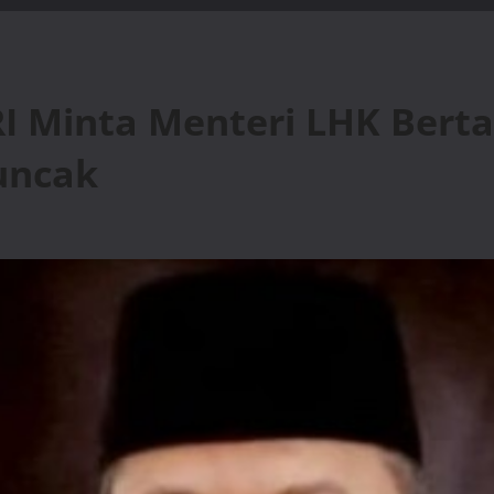
I Minta Menteri LHK Bert
uncak