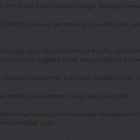
a DPR RI dari Dapil Kabupaten Bogor sekaligus Dewan
(3/9/2025), Mulyadi tak menutupi amarahnya dan l
eri Lingkungan Hidup Hanif Faisol Nurofiq, tindaka
hkannya ribuan pegawai akibat tempat kerjanya berhen
g dilakukan Kementerian LHK bukan sekadar urusan iz
fek domino sosial-ekonomi yang nyata dan brutal.
telah menyebabkan jumlah kunjungan wisatawan menu
ran meningkat tajam.