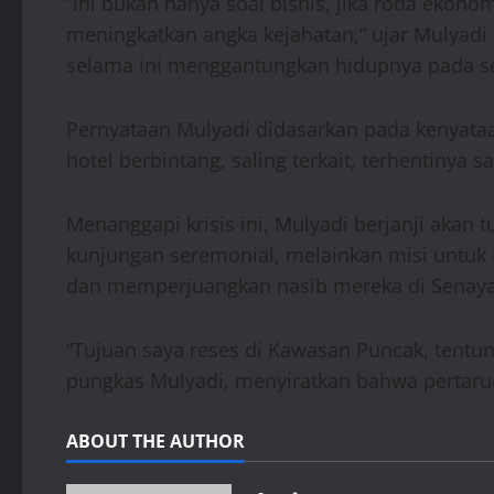
“Ini bukan hanya soal bisnis, jika roda ekon
meningkatkan angka kejahatan,” ujar Mulyad
selama ini menggantungkan hidupnya pada se
Pernyataan Mulyadi didasarkan pada kenyataan
hotel berbintang, saling terkait, terhentinya s
Menanggapi krisis ini, Mulyadi berjanji aka
kunjungan seremonial, melainkan misi untuk m
dan memperjuangkan nasib mereka di Senay
“Tujuan saya reses di Kawasan Puncak, tent
pungkas Mulyadi, menyiratkan bahwa pertarun
ABOUT THE AUTHOR