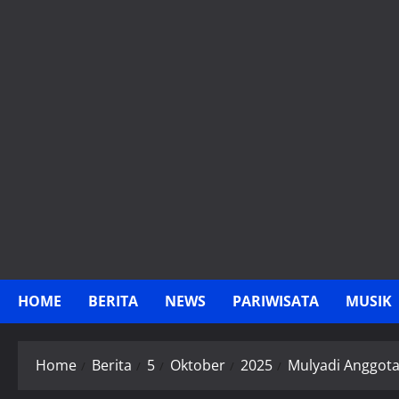
Skip
to
content
HOME
BERITA
NEWS
PARIWISATA
MUSIK
Home
Berita
5
Oktober
2025
Mulyadi Anggota