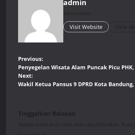
admin
Administrator
Visit Website
View Al
P
Previous:
Penyegelan Wisata Alam Puncak Picu PHK,
o
Next:
s
Wakil Ketua Pansus 9 DPRD Kota Bandung
t
n
Tinggalkan Balasan
a
Alamat email Anda tidak akan dipublikasikan.
Ruas 