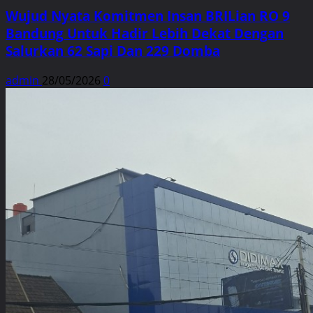
Wujud Nyata Komitmen Insan BRILian RO 9
Bandung Untuk Hadir Lebih Dekat Dengan
Salurkan 62 Sapi Dan 229 Domba
admin
28/05/2026
0