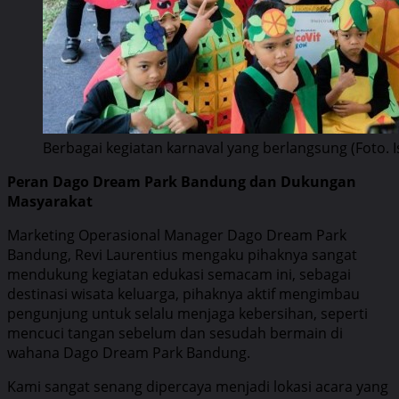
Berbagai kegiatan karnaval yang berlangsung (Foto. I
Peran Dago Dream Park Bandung dan Dukungan
Masyarakat
Marketing Operasional Manager Dago Dream Park
Bandung, Revi Laurentius mengaku pihaknya sangat
mendukung kegiatan edukasi semacam ini, sebagai
destinasi wisata keluarga, pihaknya aktif mengimbau
pengunjung untuk selalu menjaga kebersihan, seperti
mencuci tangan sebelum dan sesudah bermain di
wahana Dago Dream Park Bandung.
Kami sangat senang dipercaya menjadi lokasi acara yang