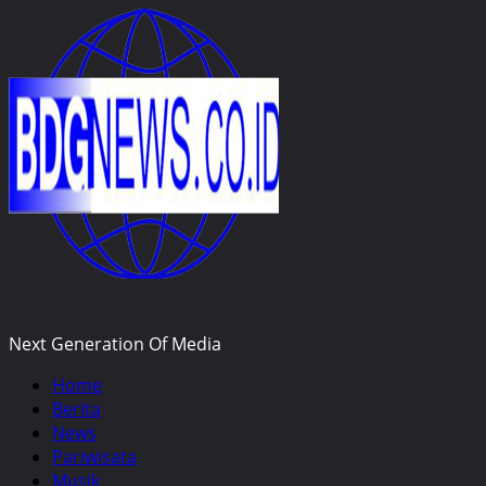
Skip
to
content
Next Generation Of Media
Primary
Home
Menu
Berita
News
Pariwisata
Musik