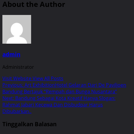
About the Author
admin
Administrator
Visit Website
View All Posts
Post
Previous:
Art ExhibitionHotel Gelaran Dari De Paviljoen
Bandung Bertajuk “Rempah dan Bunga Nusantara”
navigation
Next:
Bandung Sebagai Kota Kreatif Hanya Slogan:
Rahmat Jabari Kecewa Dan Disbudpar Harus
Dibubarkan..
Tinggalkan Balasan