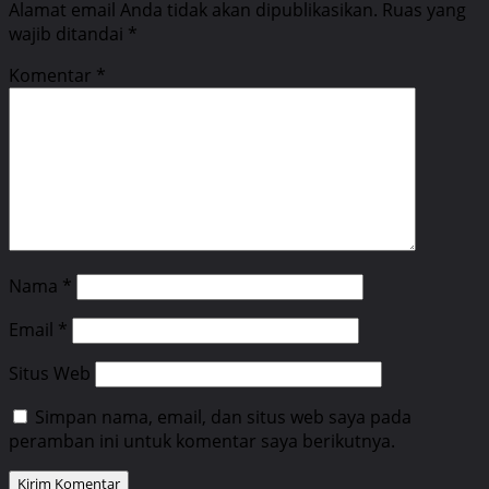
Alamat email Anda tidak akan dipublikasikan.
Ruas yang
wajib ditandai
*
Komentar
*
Nama
*
Email
*
Situs Web
Simpan nama, email, dan situs web saya pada
peramban ini untuk komentar saya berikutnya.