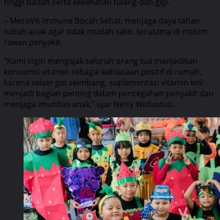
tinggi badan serta kesehatan tulang dan gigi.
– MecoVit Immune Bocah Sehat, menjaga daya tahan
tubuh anak agar tidak mudah sakit, terutama di musim
rawan penyakit.
“Kami ingin mengajak seluruh orang tua menjadikan
konsumsi vitamin sebagai kebiasaan positif di rumah,
karena selain gizi seimbang, suplementasi vitamin kini
menjadi bagian penting dalam pencegahan penyakit dan
menjaga imunitas anak,” ujar Netty Widiastuti.