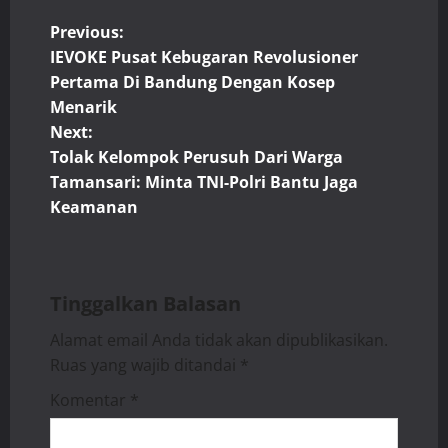
P
Previous:
IEVOKE Pusat Kebugaran Revolusioner
o
Pertama Di Bandung Dengan Kosep
Menarik
s
Next:
t
Tolak Kelompok Perusuh Dari Warga
Tamansari: Minta TNI-Polri Bantu Jaga
n
Keamanan
a
v
Tinggalkan Balasan
i
Alamat email Anda tidak akan dipublikasikan.
Ruas yang wajib ditandai
*
g
Komentar
*
a