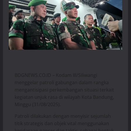
BDGNEWS.CO.ID – Kodam III/Siliwangi
menggelar patroli gabungan dalam rangka
mengantisipasi perkembangan situasi terkait
kegiatan unjuk rasa di wilayah Kota Bandung,
Minggu (31/08/2025).
Patroli dilakukan dengan menyisir sejumlah
titik strategis dan objek vital menggunakan
kendaraan panser dan taktis, sebagai bentuk