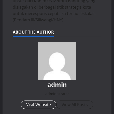
unsur dari Kodim 0618/Kota Bandung yang
disiagakan di berbagai titik strategis kota
untuk merespons cepat jika terjadi eskalasi.
(Pendam III/Siliwangi/HNY).
ABOUT THE AUTHOR
admin
Administrator
Visit Website
View All Posts