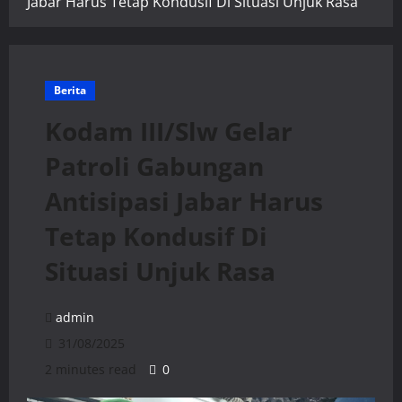
Jabar Harus Tetap Kondusif Di Situasi Unjuk Rasa
Berita
Kodam III/Slw Gelar
Patroli Gabungan
Antisipasi Jabar Harus
Tetap Kondusif Di
Situasi Unjuk Rasa
admin
31/08/2025
2 minutes read
0