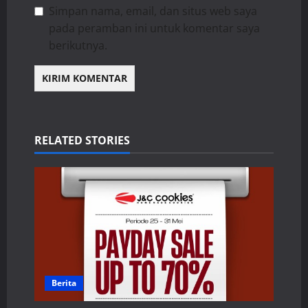
Simpan nama, email, dan situs web saya
pada peramban ini untuk komentar saya
berikutnya.
RELATED STORIES
Berita