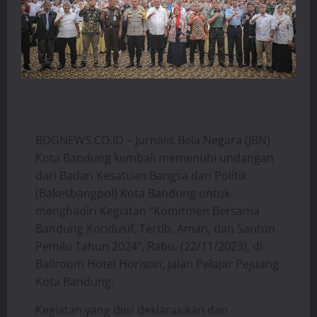
BDGNEWS.CO.ID – Jurnalis Bela Negara (JBN)
Kota Bandung kembali memenuhi undangan
dari Badan Kesatuan Bangsa dan Politik
(Bakesbangpol) Kota Bandung untuk
menghadiri Kegiatan “Komitmen Bersama
Bandung Kondusif, Tertib, Aman, dan Santun
Pemilu Tahun 2024”, Rabu, (22/11/2023), di
Ballroom Hotel Horison, jalan Pelajar Pejuang
Kota Bandung.
Kegiatan yang diisi deklarasikan dan