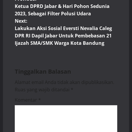
P
Ketua DPRD Jabar & Hari Pohon Sedunia
o
2023, Sebagai Filter Polusi Udara
Next:
s
Lakukan Aksi Sosial Eversti Nevalia Caleg
t
DPR RI Dapil Jabar Untuk Pembebasan 21
Ijazah SMA/SMK Warga Kota Bandung
n
a
Tinggalkan Balasan
v
Alamat email Anda tidak akan dipublikasikan.
i
Ruas yang wajib ditandai
*
g
Komentar
*
a
t