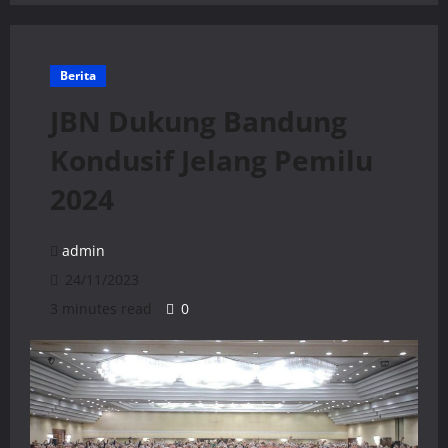
Berita
JBN Dukung Bandung
Kondusif Jelang Pemilu
2024
admin
24/11/2023
3 minutes read
0