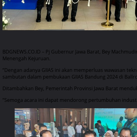
BDGNEWS.CO.ID – Pj Gubernur Jawa Barat, Bey Machmudin
Menengah Kejuruan.
“Dengan adanya GIIAS ini akan memperluas wawasan tekno
sambutan dalam pembukaan GIIAS Bandung 2024 di Ballr
Ditambahkan Bey, Pemerintah Provinsi Jawa Barat mend
“Semoga acara ini dapat mendorong pertumbuhan industri