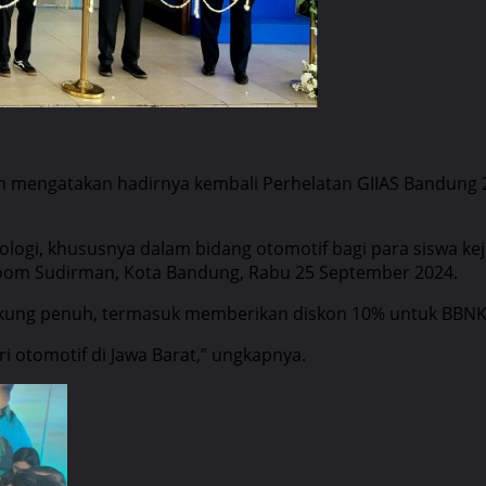
 mengatakan hadirnya kembali Perhelatan GIIAS Bandung 
logi, khususnya dalam bidang otomotif bagi para siswa ke
oom Sudirman, Kota Bandung, Rabu 25 September 2024.
ukung penuh, termasuk memberikan diskon 10% untuk BBNK
 otomotif di Jawa Barat,” ungkapnya.