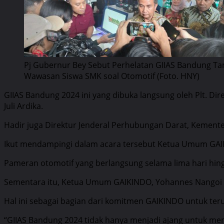
Pj Gubernur Bey Sebut Perhelatan GIIAS Bandung T
Wawasan Siswa SMK soal Otomotif (Foto. HNY)
GIIAS Bandung 2024 ini yang dibuka langsung oleh Plt. Dir
Juli Ardika.
Hadir juga Direktur Jenderal Perhubungan Darat, Kementer
Ikut mendampingi dalam acara tersebut Ketua Umum GAI
Pameran otomotif yang berlangsung selama lima hari hing
Sementara itu, Ketua Umum GAIKINDO, Yohannes Nangoi 
Hal ini sebagai bagian dari komitmen GAIKINDO untuk te
“GIIAS Bandung 2024 tidak hanya menjadi ajang untuk mem