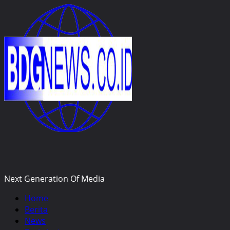
Skip
to
content
Next Generation Of Media
Primary
Home
Menu
Berita
News