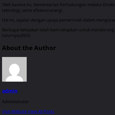
Oleh karena itu, Kementerian Perhubungan melalui Direk
teknologi, serta efisiensi energi.
Hal ini, sejalan dengan upaya pemerintah dalam menguran
Berbagai kebijakan telah kami tetapkan untuk mendorong 
tuturnya.(RED)
About the Author
admin
Administrator
Visit Website
View All Posts