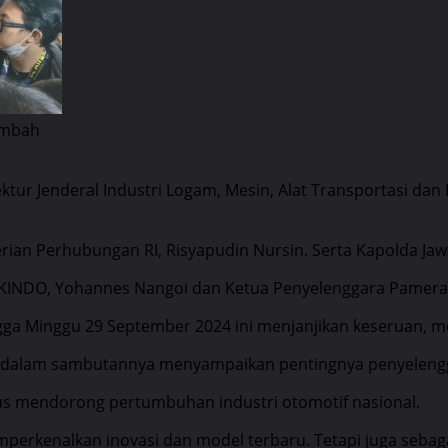
ambah
ektur Jenderal Industri Logam, Mesin, Alat Transportasi dan
ian Perhubungan RI, Risyapudin Nursin. Serta Kapolda Jawa
KINDO, Yohannes Nangoi dan Ketua Penyelenggara Pamera
ga Minggu 29 September 2024 ini menjanjikan keseruan, mo
dalam sambutannya menyampaikan pentingnya penyelengga
rus mendorong pertumbuhan industri otomotif nasional.
perkenalkan inovasi dan model terbaru. Tetapi juga sebag