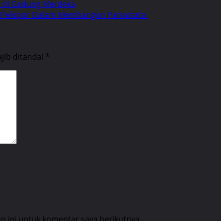
k di Gedung Merdeka
i Pelopor Dalam Membangun Pariwisata
jib ditandai
*
 ini untuk komentar saya berikutnya.