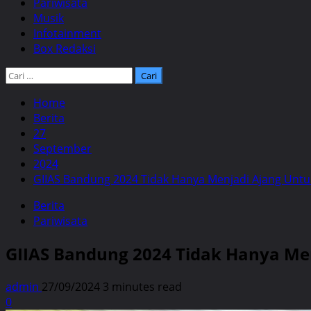
Pariwisata
Musik
Infotainment
Box Redaksi
Cari
untuk:
Home
Berita
27
September
2024
GIIAS Bandung 2024 Tidak Hanya Menjadi Ajang Unt
Berita
Pariwisata
GIIAS Bandung 2024 Tidak Hanya Me
admin
27/09/2024
3 minutes read
0