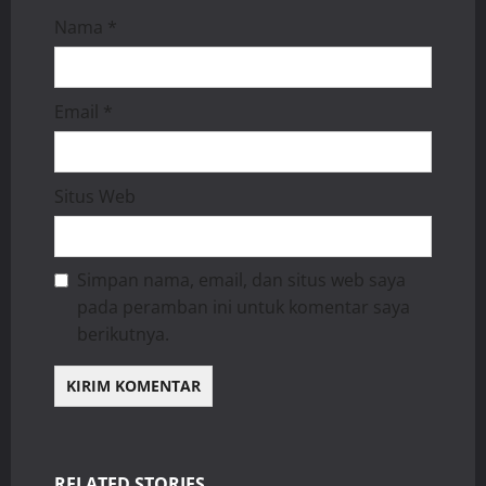
Nama
*
Email
*
Situs Web
Simpan nama, email, dan situs web saya
pada peramban ini untuk komentar saya
berikutnya.
RELATED STORIES