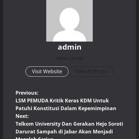
admin
Administrator
Visit Website
View All Posts
P
Previous:
LSM PEMUDA Kritik Keras KDM Untuk
o
Patuhi Konstitusi Dalam Kepemimpinan
Next:
s
Telkom University Dan Gerakan Hejo Soroti
t
Darurat Sampah di Jabar Akan Menjadi