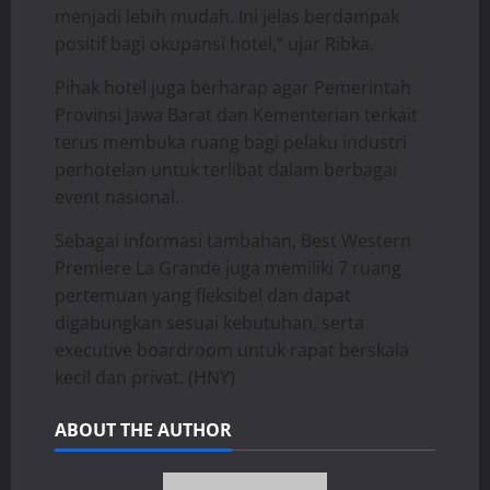
menjadi lebih mudah. Ini jelas berdampak
positif bagi okupansi hotel,” ujar Ribka.
Pihak hotel juga berharap agar Pemerintah
Provinsi Jawa Barat dan Kementerian terkait
terus membuka ruang bagi pelaku industri
perhotelan untuk terlibat dalam berbagai
event nasional.
Sebagai informasi tambahan, Best Western
Premiere La Grande juga memiliki 7 ruang
pertemuan yang fleksibel dan dapat
digabungkan sesuai kebutuhan, serta
executive boardroom untuk rapat berskala
kecil dan privat. (HNY)
ABOUT THE AUTHOR