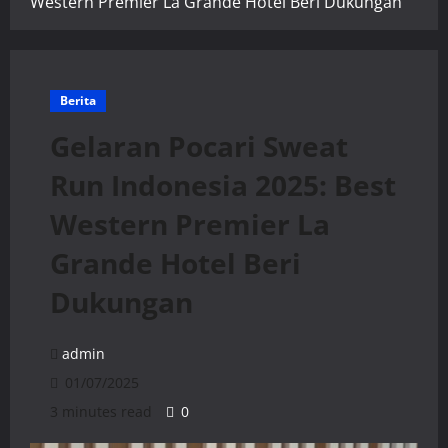
Western Premier La Grande Hotel Beri Dukungan
Berita
Gelaran Pocari Sweat
Run Indonesia 2025: Best
Western Premier La
Grande Hotel Beri
Dukungan
admin
01/07/2025
3 minutes read
0