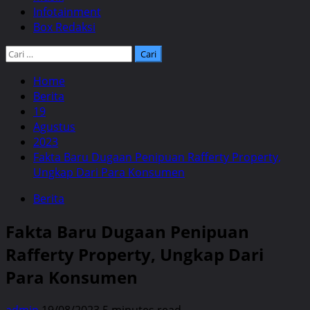
Infotainment
Box Redaksi
Cari
untuk:
Home
Berita
19
Agustus
2023
Fakta Baru Dugaan Penipuan Rafferty Property,
Ungkap Dari Para Konsumen
Berita
Fakta Baru Dugaan Penipuan
Rafferty Property, Ungkap Dari
Para Konsumen
admin
19/08/2023
5 minutes read