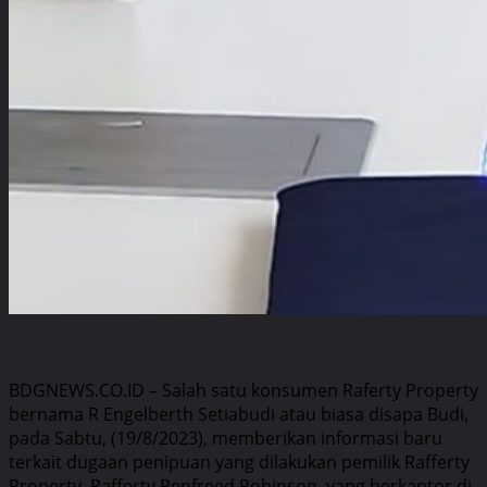
BDGNEWS.CO.ID – Salah satu konsumen Raferty Property
bernama R Engelberth Setiabudi atau biasa disapa Budi,
pada Sabtu, (19/8/2023), memberikan informasi baru
terkait dugaan penipuan yang dilakukan pemilik Rafferty
Property, Rafferty Renfreed Robinson, yang berkantor di