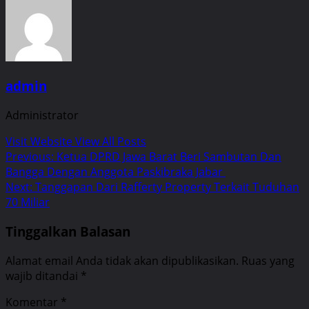
admin
Administrator
Visit Website
View All Posts
Post
Previous:
Ketua DPRD Jawa Barat Beri Sambutan Dan
Bangga Dengan Anggota Paskibraka Jabar
navigation
Next:
Tanggapan Dari Rafferty Property Terkait Tuduhan
70 Miliar
Tinggalkan Balasan
Alamat email Anda tidak akan dipublikasikan.
Ruas yang
wajib ditandai
*
Komentar
*