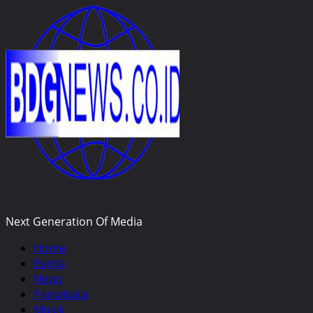
Skip
to
content
Next Generation Of Media
Primary
Home
Menu
Berita
News
Pariwisata
Musik