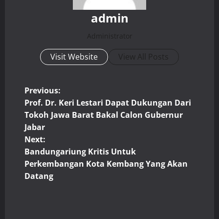
admin
Administrator
Visit Website
View All Posts
P
Previous:
Prof. Dr. Keri Lestari Dapat Dukungan Dari
o
Tokoh Jawa Barat Bakal Calon Gubernur
Jabar
s
Next:
t
Bandungariung Kritis Untuk
Perkembangan Kota Kembang Yang Akan
n
Datang
a
v