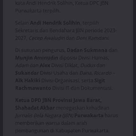
kata Andi Hendrik Solihin, Ketua DPC JBN
Purwakarta terpilih.
Selain
Andi Hendrik Solihin
, terpilih
Sekretaris dan Bendahara JBN periode 2023-
2027,
Cecep Awaludin
dan
Deni Ramdani
.
Di susunan pengurus,
Dadan Sukmana
dan
Munjin Aminudin
diposisi Divisi Humas,
Adam
dan
Alex
Divisi Diklat,
Dudus
dan
Sukandar
Divisi Usaha dan
Dana
,
Ricardo
–
Aik Hakiki
Divisi Organisasi, serta
Sigit
Rachmawanto
Divisi IT dan Dokumentasi.
Ketua DPD JBN Provinsi Jawa Barat,
Shahadat Akbar
menegaskan kehadiran
Jurnalis Bela Negara (JBN)
Purwakarta
harus
memberikan warna dalam arah
pembangunan di Kabupaten Purwakarta.