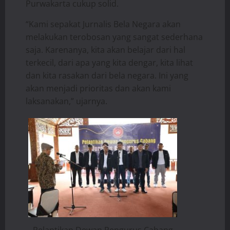
Purwakarta cukup solid.
“Kami sepakat Jurnalis Bela Negara akan
melakukan terobosan yang sangat sederhana
saja. Karenanya, kita akan belajar dari hal
terkecil, dari apa yang kita dengar, kita lihat
dan kita rasakan dari bela negara. Ini yang
akan menjadi prioritas dan akan kami
laksanakan,” ujarnya.