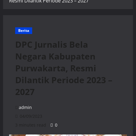
Resmi Dilantik Periode 2023 – 2027
Berita
DPC Jurnalis Bela
Negara Kabupaten
Purwakarta, Resmi
Dilantik Periode 2023 –
2027
admin
04/09/2023
3 minutes read
0