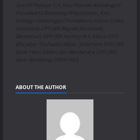
Syarief Hidayat S.H, Kasi Wasnas Kesbangpol
Purwakarta Bambang Widyatmoko, Kasi
Poldagri Kesbangpol Purwakarta Hasan Dikka,
Sekertaris DPP JBN Bagoes Rintohadi,
Bendahara DPP JBN Handry N.Y, Ketua DPD
JBN Jabar Shahadat Akbar, Sekertaris DPD JBN
Jabar Harri Safiari dan Bendahara DPD JBN
Jabar Bambang.
(HNY/
HRS
)
ABOUT THE AUTHOR