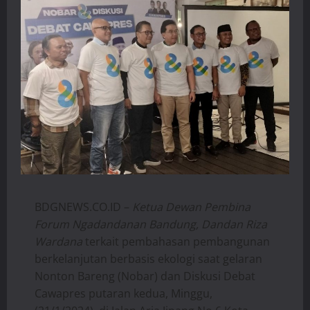
BDGNEWS.CO.ID –
Ketua Dewan Pembina
Forum Ngadandanan Bandung, Dandan Riza
Wardana
terkait pembahasan pembangunan
berkelanjutan berbasis ekologi saat gelaran
Nonton Bareng (Nobar) dan Diskusi Debat
Cawapres putaran kedua, Minggu,