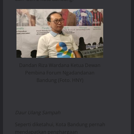
Dandan Riza Wardana Ketua Dewan
Pembina Forum Ngadandanan
Bandung (Foto. HNY)
Daur Ulang Sampah
Seperti diketahui, Kota Bandung pernah
mendapatkan penghargaan