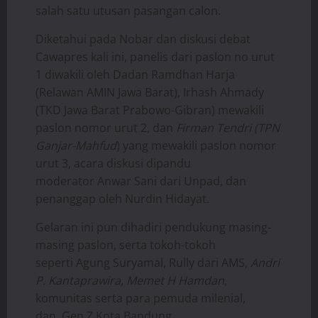
salah satu utusan pasangan calon.
Diketahui pada Nobar dan diskusi debat
Cawapres kali ini, panelis dari paslon no urut
1 diwakili oleh Dadan Ramdhan Harja
(Relawan AMIN Jawa Barat), Irhash Ahmady
(TKD Jawa Barat Prabowo-Gibran) mewakili
paslon nomor urut 2, dan
Firman Tendri (TPN
Ganjar-Mahfud
) yang mewakili paslon nomor
urut 3, acara diskusi dipandu
moderator Anwar Sani dari Unpad, dan
penanggap oleh Nurdin Hidayat.
Gelaran ini pun dihadiri pendukung masing-
masing paslon, serta tokoh-tokoh
seperti Agung Suryamal, Rully dari AMS,
Andri
P. Kantaprawira, Memet H Hamdan
,
komunitas serta para pemuda milenial,
dan Gen Z Kota Bandung.