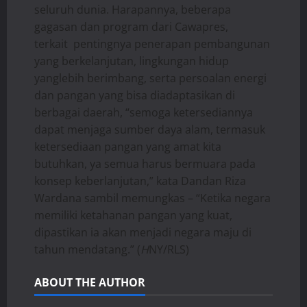
seluruh dunia. Harapannya, beberapa
gagasan dan program dari Cawapres,
terkait pentingnya penerapan pembangunan
yang berkelanjutan, lingkungan hidup
yanglebih berimbang, serta persoalan energi
dan pangan yang bisa diadaptasikan di
berbagai daerah, “semoga ketersediannya
dapat menjaga sumber daya alam, termasuk
ketersediaan pangan yang amat kita
butuhkan, ya semua harus bermuara pada
konsep keberlanjutan,” kata Dandan Riza
Wardana sambil memungkas – “Ketika negara
memiliki ketahanan pangan yang kuat,
dipastikan ia akan menjadi negara maju di
tahun mendatang.” (
H
NY/RLS)
ABOUT THE AUTHOR