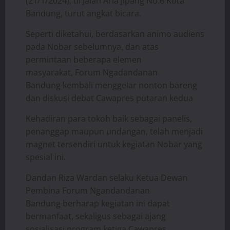
(21/1/2024), di Jalan Aria Jipang No.6 Kota
Bandung, turut angkat bicara.
Seperti diketahui, berdasarkan animo audiens
pada Nobar sebelumnya, dan atas
permintaan beberapa elemen
masyarakat, Forum Ngadandanan
Bandung kembali menggelar nonton bareng
dan diskusi debat Cawapres putaran kedua
Kehadiran para tokoh baik sebagai panelis,
penanggap maupun undangan, telah menjadi
magnet tersendiri untuk kegiatan Nobar yang
spesial ini.
Dandan Riza Wardan selaku Ketua Dewan
Pembina Forum Ngandandanan
Bandung berharap kegiatan ini dapat
bermanfaat, sekaligus sebagai ajang
sosialisasi program ketiga Cawapres