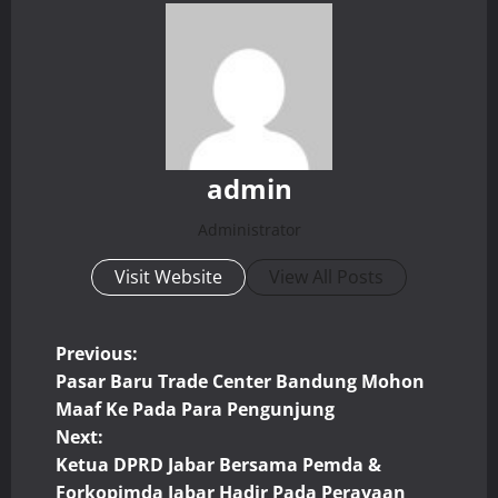
admin
Administrator
Visit Website
View All Posts
P
Previous:
Pasar Baru Trade Center Bandung Mohon
o
Maaf Ke Pada Para Pengunjung
Next:
s
Ketua DPRD Jabar Bersama Pemda &
Forkopimda Jabar Hadir Pada Perayaan