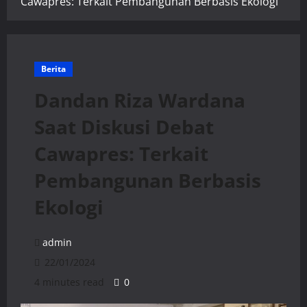
Cawapres: Terkait Pembangunan Berbasis Ekologi
Berita
Dandan Riza Wardana
Saat Diskusi Debat
Cawapres: Terkait
Pembangunan Berbasis
Ekologi
admin
22/01/2024
4 minutes read
0