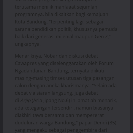
terutama menilik manfaaat sejumlah
programnya, bila dikaitkan bagi kemajuan
Kota Bandung, “terpenting lagi, sebagai
sarana pendidikan politik, khususnya pemuda
baik dari generasi milenial maupun Gen Z,”
ungkapnya.
Menariknya, Nobar dan diskusi debat
Cawapres yang diselenggarakan oleh Forum
Ngadandanan Bandung, ternyata diikuti
masing-masing timses utusan tiga pasangan
calon dengan aneka kharismanya. “Selain ada
debat via siaran langsung, juga debat
di
Arjip
(Aria Jipang No.6) ini amatlah menarik,
ada ketegangan tersendiri, namun biasanya
diakhiri tawa bersama dan mempererat
duduluran warga Bandung,” papar Dendi (35)
yang mengaku sebagai penggembira dari