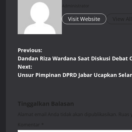
Administrator
Visit Website
View Al
P
Previous:
Dandan Riza Wardana Saat Diskusi Debat 
o
Next:
s
Unsur Pimpinan DPRD Jabar Ucapkan Sela
t
n
Tinggalkan Balasan
a
Alamat email Anda tidak akan dipublikasikan.
Ruas 
v
Komentar
*