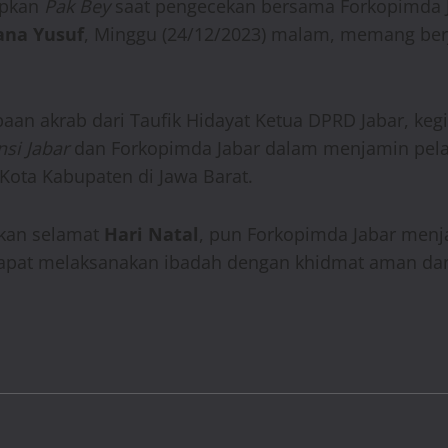
apkan
Pak Bey
saat pengecekan bersama Forkopimda Ja
ana Yusuf
, Minggu (24/12/2023) malam, memang berj
aan akrab dari Taufik Hidayat Ketua DPRD Jabar, keg
si Jabar
dan Forkopimda Jabar dalam menjamin pelak
 Kota Kabupaten di Jawa Barat.
apkan selamat
Hari Natal
, pun Forkopimda Jabar men
 dapat melaksanakan ibadah dengan khidmat aman dan 