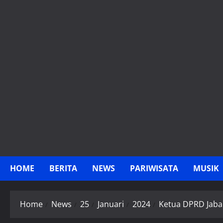
Skip
to
content
HOME
BERITA
NEWS
PARIWISATA
MUSIK
Home
News
25
Januari
2024
Ketua DPRD Jaba