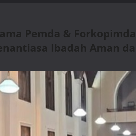
sama Pemda & Forkopimda 
Senantiasa Ibadah Aman da