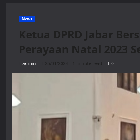
News
Ketua DPRD Jabar Ber
Perayaan Natal 2023 
admin
25/01/2024
1 minute read
0