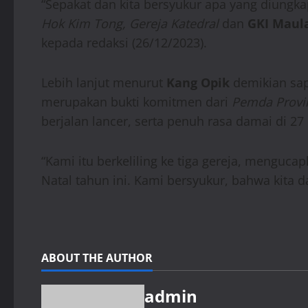
“Sepakat dan kita bersyukur apa yang diungk
Hok Kim Tong, Gereja Katedral
dan
GKI Maul
kepada redaksi (26/12/2023).
Lebih lanjut menurut
Kang Opik
demikian sap
merupakan bukti komitmen dari
Pemda Provin
berjalan lancer, serta penuh rasa damai di 27
“Kami itu berkeliling ke tiga gereja, menguc
Natal tahun ini. Kami bersyukur, bahwa kita
ABOUT THE AUTHOR
admin