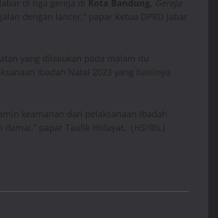
bar di tiga gereja di
Kota Bandung,
Gereja
alan dengan lancer,” papar Ketua DPRD Jabar
iatan yang dilakukan pada malam itu
sanaan Ibadah Natal 2023 yang hasilnya
jamin keamanan dari pelaksanaan Ibadah
damai,” papar Taufik Hidayat. (
HS/Rls
.)