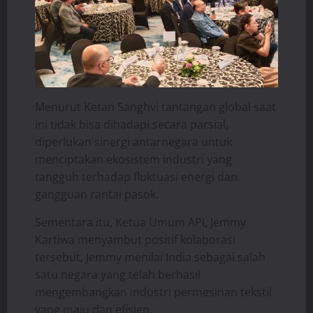
Menurut Ketan Sanghvi tantangan global saat
ini tidak bisa dihadapi secara parsial,
diperlukan sinergi antarnegara untuk
menciptakan ekosistem industri yang
tangguh terhadap fluktuasi energi dan
gangguan rantai pasok.
Sementara itu, Ketua Umum API, Jemmy
Kartiwa menyambut positif kolaborasi
tersebut, Jemmy menilai India sebagai salah
satu negara yang telah berhasil
mengembangkan industri permesinan tekstil
yang maju dan efisien.