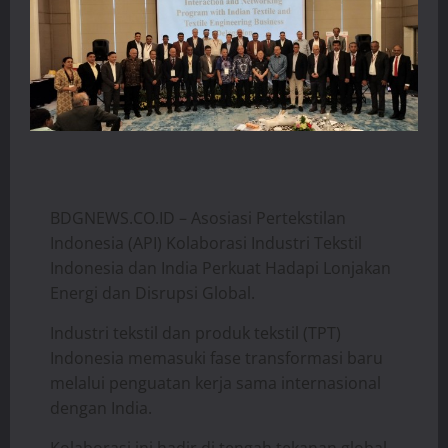
BDGNEWS.CO.ID – Asosiasi Pertekstilan
Indonesia (API) Kolaborasi Industri Tekstil
Indonesia dan India Perkuat Hadapi Lonjakan
Energi dan Disrupsi Global.
Industri tekstil dan produk tekstil (TPT)
Indonesia memasuki fase transformasi baru
melalui penguatan kerja sama internasional
dengan India.
Kolaborasi ini hadir di tengah tekanan global