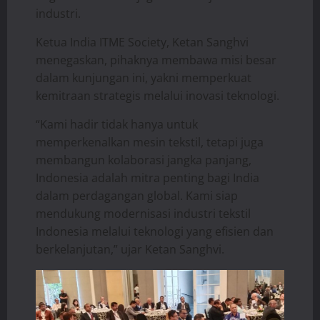
industri.
Ketua India ITME Society, Ketan Sanghvi
menegaskan, pihaknya membawa misi besar
dalam kunjungan ini, yakni memperkuat
kemitraan strategis melalui inovasi teknologi.
“Kami hadir tidak hanya untuk
memperkenalkan mesin tekstil, tetapi juga
membangun kolaborasi jangka panjang,
Indonesia adalah mitra penting bagi India
dalam perdagangan global. Kami siap
mendukung modernisasi industri tekstil
Indonesia melalui teknologi yang efisien dan
berkelanjutan,” ujar Ketan Sanghvi.