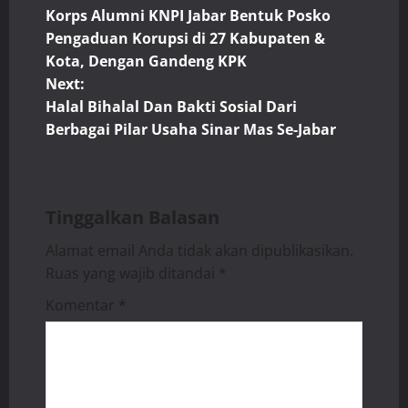
Korps Alumni KNPI Jabar Bentuk Posko
o
Pengaduan Korupsi di 27 Kabupaten &
Kota, Dengan Gandeng KPK
s
Next:
t
Halal Bihalal Dan Bakti Sosial Dari
Berbagai Pilar Usaha Sinar Mas Se-Jabar
n
a
Tinggalkan Balasan
v
Alamat email Anda tidak akan dipublikasikan.
i
Ruas yang wajib ditandai
*
g
Komentar
*
a
t