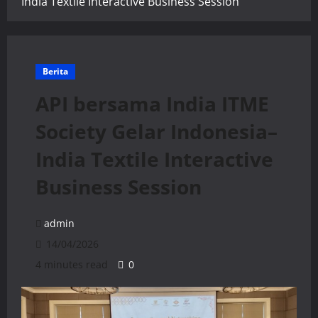
India Textile Interactive Business Session
Berita
API bersama India ITME
Society Gelar Indonesia–
India Textile Interactive
Business Session
admin
14/04/2026
4 minutes read
0