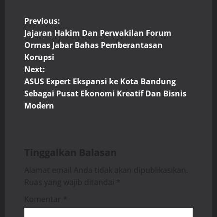
P
Previous:
Jajaran Hakim Dan Perwakilan Forum
o
Ormas Jabar Bahas Pemberantasan
Korupsi
s
Next:
t
ASUS Expert Ekspansi ke Kota Bandung
Sebagai Pusat Ekonomi Kreatif Dan Bisnis
n
Modern
a
v
Tinggalkan Balasan
i
Alamat email Anda tidak akan dipublikasikan.
Ruas yang wajib ditandai
*
g
Komentar
*
a