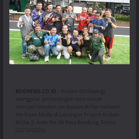
BDGNEWS.CO.ID
– Kodam III/Siliwangi
menggelar pertandingan mini soccer
mempertemukan tim Kodam III/Slw melawan
tim Insan Media di Lapangan Prajurit Kodam
III/Slw, Jl. Aceh No. 69 Kota Bandung, Selasa
(02/12/2025).