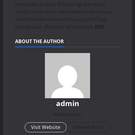
komitmen Kodam III/Siliwangi dan insan
media untuk terus memperkuat kemitraan
demi memberikan kontribusi positif bagi
masyarakat. (Pendam III/Siliwangi).
RED
ABOUT THE AUTHOR
admin
Administrator
Visit Website
View All Posts