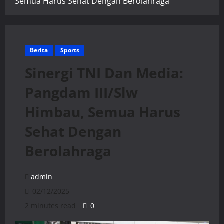
Semua Harus Sehat Dengan Berolahraga
Berita
Sports
Sinergi TNI Dan Media:
Pangdam III/Slw
Himbau, Semua Harus
Sehat Dengan
Berolahraga
admin
02/12/2025
2 minutes read
0