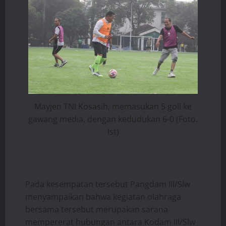
Mayjen TNI Kosasih, memasukan 5 goll ke
gawang media, dengan kedudukan 6-0 (Foto.
Ist)
Pada kesempatan tersebut Pangdam III/Slw
menyampaikan bahwa kegiatan olahraga
bersama tersebut merupakan sarana
mempererat hubungan antara Kodam III/Slw