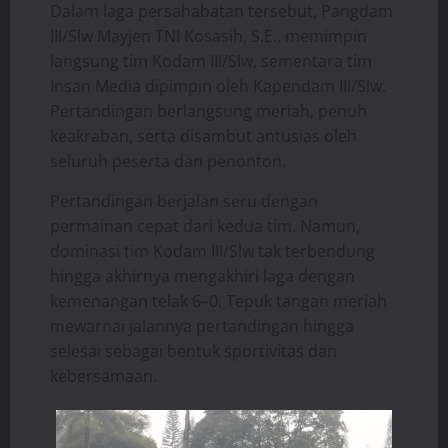
Dalam laga persahabatan tersebut, Pangdam
III/Slw Mayjen TNI Kosasih, S.E., memimpin
langsung tim Kodam III/Slw, sementara tim
Insan Media dipimpin oleh Kapendam III/Slw.
Pertandingan berlangsung meriah, penuh
keakraban, serta disambut antusias oleh
seluruh peserta dan penonton.
Pertandingan berjalan seru dengan
permainan cepat dari kedua tim. Namun,
dominasi tim Kodam III/Slw tak terbendung
hingga akhirnya mengakhiri laga dengan
kemenangan telak 6–0. Tepuk tangan meriah
mewarnai jalannya pertandingan hingga
selesai sebagai bentuk sportivitas dan
kebersamaan.