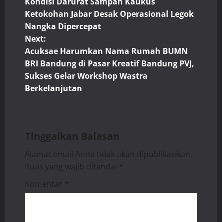
Kondisi Darurat Sampah Kaukus
o
Ketokohan Jabar Desak Operasional Legok
Nangka Dipercepat
s
Next:
t
Acuksae Harumkan Nama Rumah BUMN
BRI Bandung di Pasar Kreatif Bandung PVJ,
n
Sukses Gelar Workshop Wastra
Berkelanjutan
a
v
i
Tinggalkan Balasan
Alamat email Anda tidak akan dipublikasikan.
g
Ruas yang wajib ditandai
*
a
Komentar
*
t
i