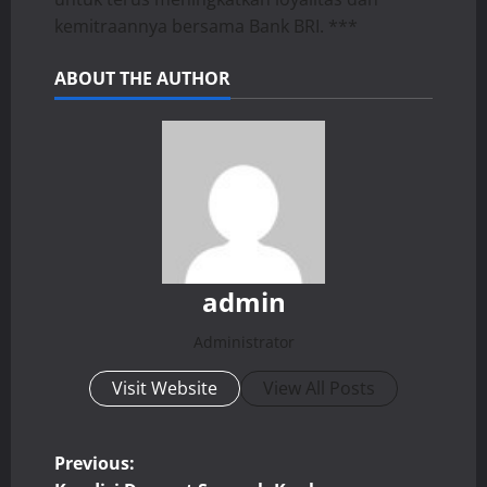
kemitraannya bersama Bank BRI. ***
ABOUT THE AUTHOR
admin
Administrator
Visit Website
View All Posts
P
Previous: