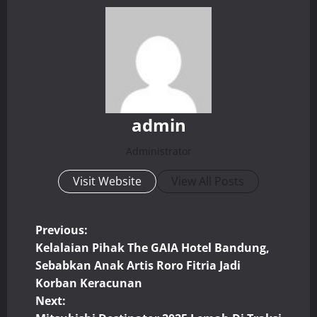
admin
Administrator
Visit Website
View All Posts
P
Previous:
Kelalaian Pihak The GAIA Hotel Bandung,
o
Sebabkan Anak Artis Roro Fitria Jadi
Korban Keracunan
s
Next: