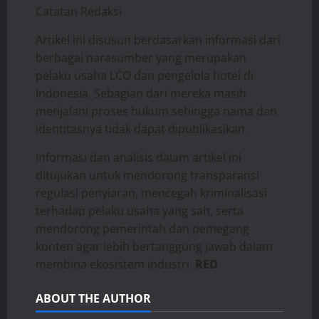
Catatan Redaksi
Artikel ini disusun berdasarkan informasi dari
berbagai narasumber yang merupakan
pelaku usaha LCO dan pengelola hotel di
Indonesia. Sebagian dari mereka masih
menjalani proses hukum sehingga nama dan
identitasnya tidak dapat dipublikasikan.
Informasi dan analisis dalam artikel ini
ditujukan untuk mendorong transparansi
regulasi penyiaran, mencegah kriminalisasi
terhadap pelaku usaha yang sah, serta
mendorong pemerintah dan pemegang
konten agar lebih bertanggung jawab dalam
membina ekosistem industri.
RED
ABOUT THE AUTHOR