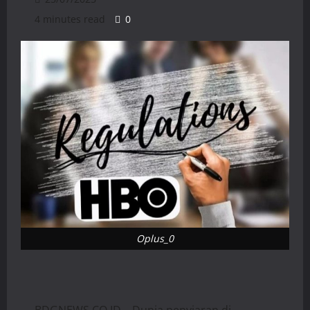
4 minutes read
0
Oplus_0
BDGNEWS.CO.ID – Dunia penyiaran di