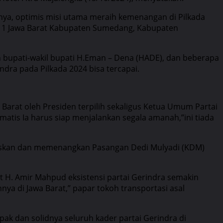
nya, optimis misi utama meraih kemenangan di Pilkada
il 11 Jawa Barat Kabupaten Sumedang, Kabupaten
on bupati-wakil bupati H.Eman – Dena (HADE), dan beberapa
dra pada Pilkada 2024 bisa tercapai.
arat oleh Presiden terpilih sekaligus Ketua Umum Partai
matis Ia harus siap menjalankan segala amanah,”ini tiada
kseskan dan memenangkan Pasangan Dedi Mulyadi (KDM)
t H. Amir Mahpud eksistensi partai Gerindra semakin
nya di Jawa Barat,” papar tokoh transportasi asal
k dan solidnya seluruh kader partai Gerindra di