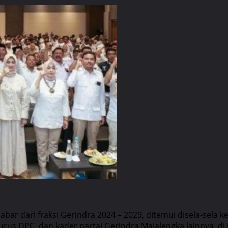
ar dari fraksi Gerindra 2024 – 2029, ditemui disela-sela 
urus DPC, dan kader partai Gerindra Majalengka lainnya, di