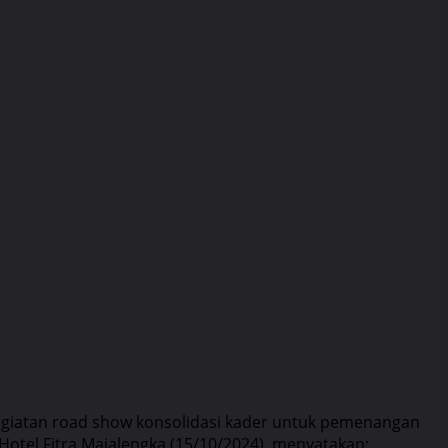
kegiatan road show konsolidasi kader untuk pemenangan
 Hotel Fitra Majalengka (15/10/2024), menyatakan: