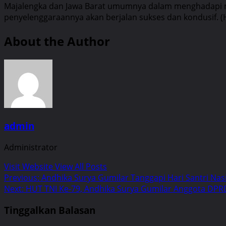
Majalengka dan Jawa Barat umumnya dalam menghadapi mus
penyelenggaraannya akan berjalan sukses dan kondusif. 
About the Author
admin
Administrator
Visit Website
View All Posts
Post
Previous:
Andhika Surya Gumilar Tanggapi Hari Santri Na
Next:
HUT TNI Ke-79, Andhika Surya Gumilar Anggota DPRD
navigation
Tinggalkan Balasan