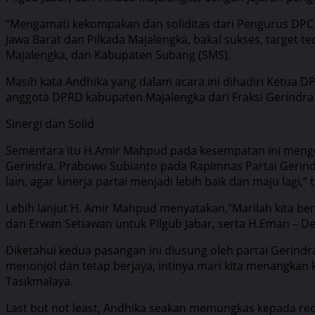
“Mengamati kekompakan dan soliditas dari Pengurus DPC G
Jawa Barat dan Pilkada Majalengka, bakal sukses, target 
Majalengka, dan Kabupaten Subang (SMS).
Masih kata Andhika yang dalam acara ini dihadiri Ketua D
anggota DPRD kabupaten Majalengka dari Fraksi Gerindra M
Sinergi dan Solid
Sementara itu H.Amir Mahpud pada kesempatan ini mengem
Gerindra, Prabowo Subianto pada Rapimnas Partai Gerindra
lain, agar kinerja partai menjadi lebih baik dan maju lagi,”
Lebih lanjut H. Amir Mahpud menyatakan,”Marilah kita b
dan Erwan Setiawan untuk Pilgub Jabar, serta H.Eman – D
Diketahui kedua pasangan ini diusung oleh partai Gerind
menonjol dan tetap berjaya, intinya mari kita menangkan k
Tasikmalaya.
Last but not least, Andhika seakan memungkas kepada re