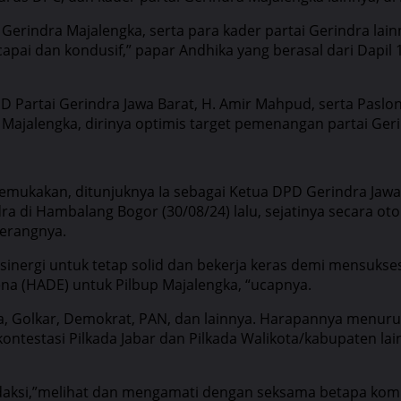
erindra Majalengka, serta para kader partai Gerindra lain
tecapai dan kondusif,” papar Andhika yang berasal dari Dap
PD Partai Gerindra Jawa Barat, H. Amir Mahpud, serta Pasl
ajalengka, dirinya optimis target pemenangan partai Gerin
ukakan, ditunjuknya Ia sebagai Ketua DPD Gerindra Jawa B
 di Hambalang Bogor (30/08/24) lalu, sejatinya secara oto
 terangnya.
ersinergi untuk tetap solid dan bekerja keras demi mensu
ena (HADE) untuk Pilbup Majalengka, “ucapnya.
ra, Golkar, Demokrat, PAN, dan lainnya. Harapannya menuru
ontestasi Pilkada Jabar dan Pilkada Walikota/kabupaten lain
daksi,”melihat dan mengamati dengan seksama betapa kompa