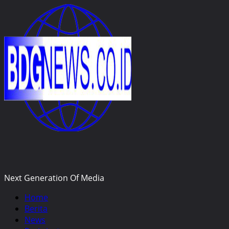
Skip
to
content
Next Generation Of Media
Primary
Home
Menu
Berita
News