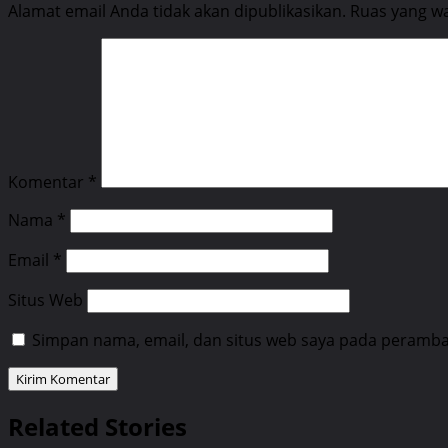
Alamat email Anda tidak akan dipublikasikan.
Ruas yang wa
Komentar
*
Nama
*
Email
*
Situs Web
Simpan nama, email, dan situs web saya pada peramban
Related Stories