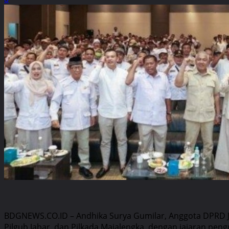
BDGNEWS.CO.ID – Andhika Surya Gumilar, Anggota DPRD Jab
Pilgub Jabar, dan Pilkada Majalengka, dengan jajaran peng