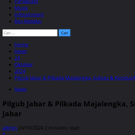
Pariwisata
Musik
Infotainment
Box Redaksi
Cari
untuk:
Home
News
24
Oktober
2024
Pilgub Jabar & Pilkada Majalengka, Sukses & Kondus
News
Pilgub Jabar & Pilkada Majalengka,
Jabar
admin
24/10/2024
2 minutes read
0