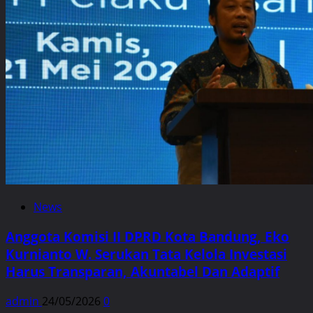
News
Anggota Komisi II DPRD Kota Bandung, Eko
Kurnianto W. Serukan Tata Kelola Investasi
Harus Transparan, Akuntabel Dan Adaptif
admin
24/05/2026
0