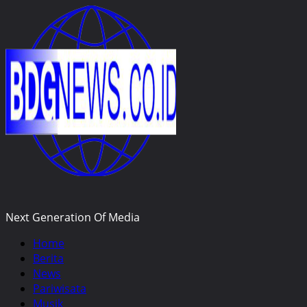
Skip
to
content
Next Generation Of Media
Primary
Home
Menu
Berita
News
Pariwisata
Musik