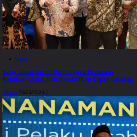
News
Kang Upep Soroti Pentingnya Program
Bantuan Sosial Dan Pendidikan Tepat Sasaran
admin
25/05/2026
0