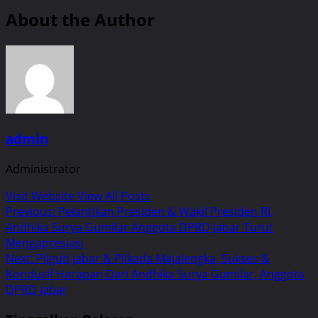
About the Author
admin
Administrator
Visit Website
View All Posts
Post
Previous:
Pelantikan Presiden & Wakil Presiden RI,
Andhika Surya Gumilar Anggota DPRD Jabar Turut
navigation
Mengapresiasi
Next:
Pilgub Jabar & Pilkada Majalengka, Sukses &
Kondusif Harapan Dari Andhika Surya Gumilar, Anggota
DPRD Jabar