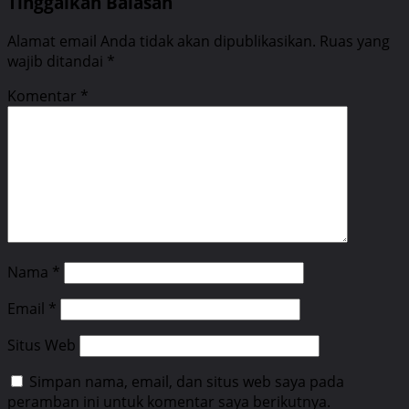
Tinggalkan Balasan
Alamat email Anda tidak akan dipublikasikan.
Ruas yang
wajib ditandai
*
Komentar
*
Nama
*
Email
*
Situs Web
Simpan nama, email, dan situs web saya pada
peramban ini untuk komentar saya berikutnya.