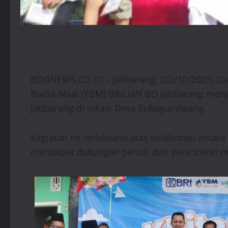
BDGNEWS.CO.ID – Jatibarang, (22/10/2025) Da
Baitul Maal (YBM) BRILiaN BO Jatibarang mengg
Jatibarang di lokasi Desa Sukagumiwang.
Kegiatan ini terlaksana atas kolaborasi ant
mendapat dukungan penuh dari para tokoh m