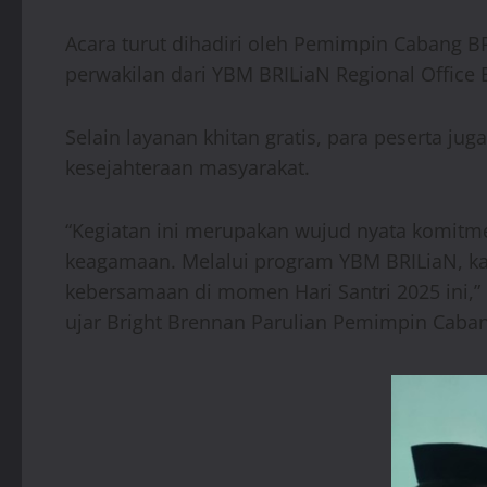
Acara turut dihadiri oleh Pemimpin Cabang 
perwakilan dari YBM BRILiaN Regional Office
Selain layanan khitan gratis, para peserta j
kesejahteraan masyarakat.
“Kegiatan ini merupakan wujud nyata komitme
keagamaan. Melalui program YBM BRILiaN, 
kebersamaan di momen Hari Santri 2025 ini,”
ujar Bright Brennan Parulian Pemimpin Caban