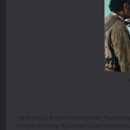
Lebih lanjut, Bright menambahkan “bahwa keg
masyarakat yang dijalankan secara berkelanju