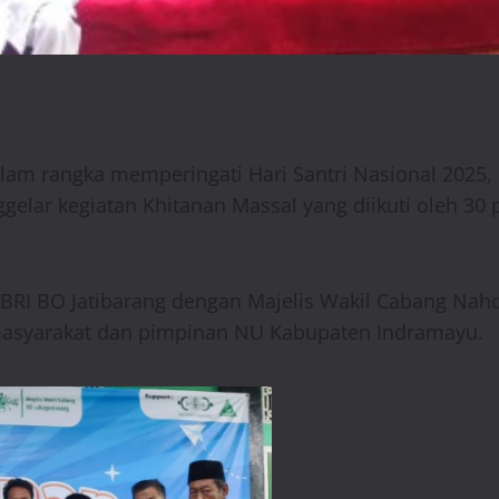
lam rangka memperingati Hari Santri Nasional 2025, 
elar kegiatan Khitanan Massal yang diikuti oleh 30 p
ara BRI BO Jatibarang dengan Majelis Wakil Cabang N
asyarakat dan pimpinan NU Kabupaten Indramayu.