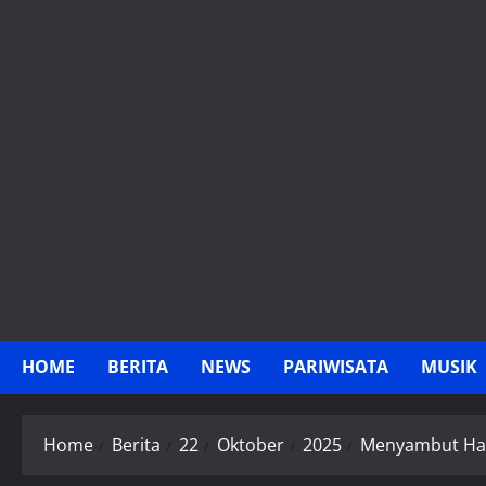
Skip
to
content
HOME
BERITA
NEWS
PARIWISATA
MUSIK
Home
Berita
22
Oktober
2025
Menyambut Hari