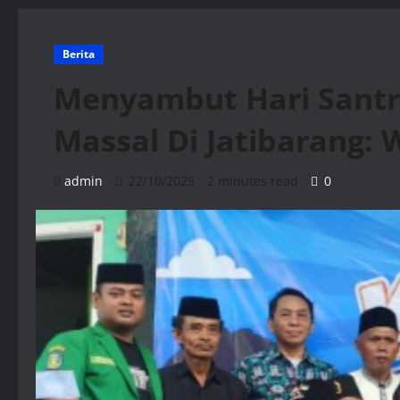
Berita
Menyambut Hari Santri
Massal Di Jatibarang: 
admin
22/10/2025
2 minutes read
0