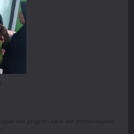
)
 bagian dari program zakat dan pemberdayaan
a”.