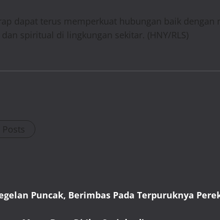
arap dapat terus memperkuat hubungan baik dengan m
an spiritual di lingkungan sekitar. (HNY/RLS)
l Posts
yegelan Puncak, Berimbas Pada Terpuruknya Per