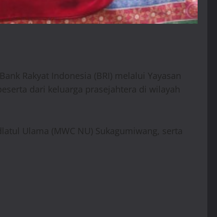
Bank Rakyat Indonesia (BRI) melalui Yayasan
eserta dari keluarga prasejahtera di wilayah
ahdlatul Ulama (MWC NU) Sukagumiwang, serta