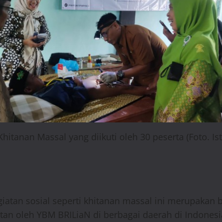
Khitanan Massal yang diikuti oleh 30 peserta (Foto. Ist
iatan sosial seperti khitanan massal ini merupakan
tan oleh YBM BRILiaN di berbagai daerah di Indonesi