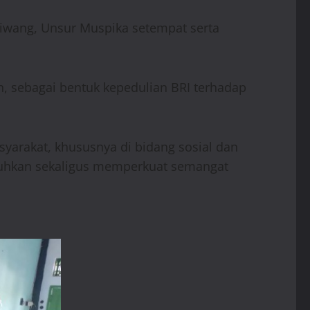
iwang, Unsur Muspika setempat serta
n, sebagai bentuk kepedulian BRI terhadap
yarakat, khususnya di bidang sosial dan
uhkan sekaligus memperkuat semangat