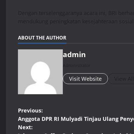
Dengan terselenggaranya acara ini, BRI berh
mendukung peningkatan kesejahteraan sosial d
ABOUT THE AUTHOR
admin
Administrator
Visit Website
View Al
P
Previous:
Anggota DPR RI Mulyadi Tinjau Ulang Pen
o
Next: