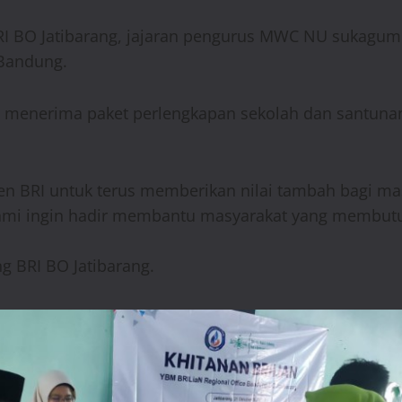
BRI BO Jatibarang, jajaran pengurus MWC NU sukagum
 Bandung.
uga menerima paket perlengkapan sekolah dan santuna
n BRI untuk terus memberikan nilai tambah bagi mas
kami ingin hadir membantu masyarakat yang membut
g BRI BO Jatibarang.