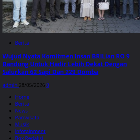
Berita
Wujud Nyata Komitmen Insan BRILian RO 9
Bandung Untuk Hadir Lebih Dekat Dengan
Salurkan 62 Sapi Dan 229 Domba
admin
28/05/2026
0
Home
Berita
News
Pariwisata
Musik
Infotainment
Box Redaksi