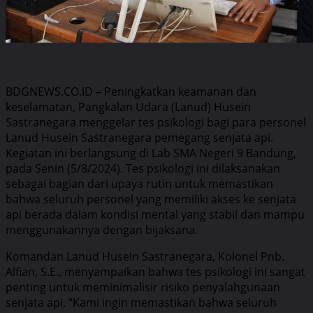
BDGNEWS.CO.ID – Peningkatkan keamanan dan
keselamatan, Pangkalan Udara (Lanud) Husein
Sastranegara menggelar tes psikologi bagi para personel
Lanud Husein Sastranegara pemegang senjata api.
Kegiatan ini berlangsung di Lab SMA Negeri 9 Bandung,
pada Senin (5/8/2024). Tes psikologi ini dilaksanakan
sebagai bagian dari upaya rutin untuk memastikan
bahwa seluruh personel yang memiliki akses ke senjata
api berada dalam kondisi mental yang stabil dan mampu
menggunakannya dengan bijaksana.
Komandan Lanud Husein Sastranegara, Kolonel Pnb.
Alfian, S.E., menyampaikan bahwa tes psikologi ini sangat
penting untuk meminimalisir risiko penyalahgunaan
senjata api. “Kami ingin memastikan bahwa seluruh