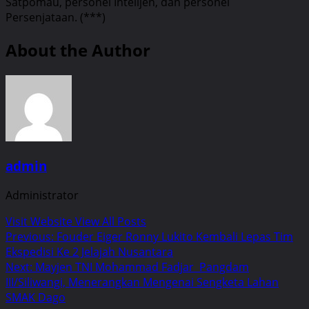
Satpomau, personel Intelijen, dan personel
Persenjataan. (***)
About the Author
admin
Administrator
Visit Website
View All Posts
Post
Previous:
Fouder Eiger Ronny Lukito Kembali Lepas Tim
Ekspedisi Ke 2 Jelajah Nusantara
navigation
Next:
Mayjen TNI Mohammad Fadjar Pangdam
III/Siliwangi, Menerangkan Mengenai Sengketa Lahan
SMAK Dago