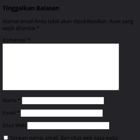
Tinggalkan Balasan
Alamat email Anda tidak akan dipublikasikan.
Ruas yang
wajib ditandai
*
Komentar
*
Nama
*
Email
*
Situs Web
Simpan nama, email, dan situs web saya pada