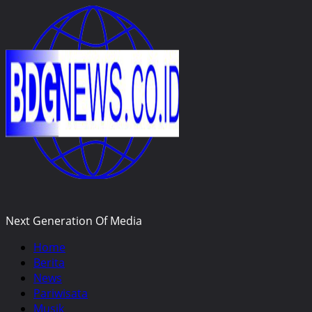
Skip
to
content
Next Generation Of Media
Primary
Home
Menu
Berita
News
Pariwisata
Musik