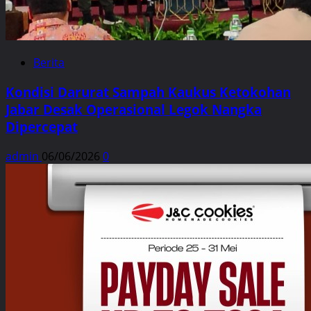
Berita
Kondisi Darurat Sampah Kaukus Ketokohan
Jabar Desak Operasional Legok Nangka
Dipercepat
admin
06/06/2026
0