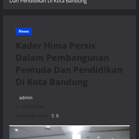
Dan Pendidikan Di Kota Bandung
News
Kader Hima Persis
Dalam Pembangunan
Pemuda Dan Pendidikan
Di Kota Bandung
admin
22/05/2026
2 minutes read
0