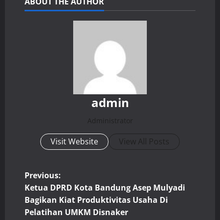
ABOUT THE AUTHOR
admin
Administrator
Visit Website
View All Posts
P
Previous:
Ketua DPRD Kota Bandung Asep Mulyadi
o
Bagikan Kiat Produktivitas Usaha Di
Pelatihan UMKM Disnaker