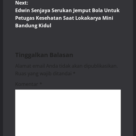
s
Next:
t
Edwin Senjaya Serukan Jemput Bola Untuk
Petugas Kesehatan Saat Lokakarya Mini
n
Bandung Kidul
a
v
Tinggalkan Balasan
i
Alamat email Anda tidak akan dipublikasikan.
Ruas yang wajib ditandai
*
g
Komentar
*
a
t
i
o