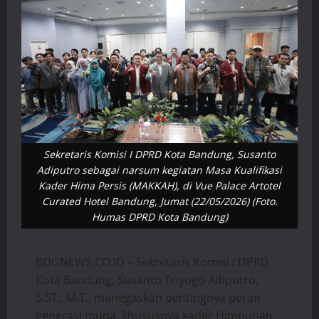
Sekretaris Komisi I DPRD Kota Bandung, Susanto
Adiputro sebagai narsum kegiatan Masa Kualifikasi
Kader Hima Persis (MAKKAH), di Vue Palace Artotel
Curated Hotel Bandung, Jumat (22/05/2026) (Foto.
Humas DPRD Kota Bandung)
BDGNEWS.CO.ID – Sekretaris Komisi I DPRD
Kota Bandung, Susanto Triyogo Adiputro,
S.ST., M.T., menegaskan pentingnya peran
generasi muda, khususnya kader Himpunan