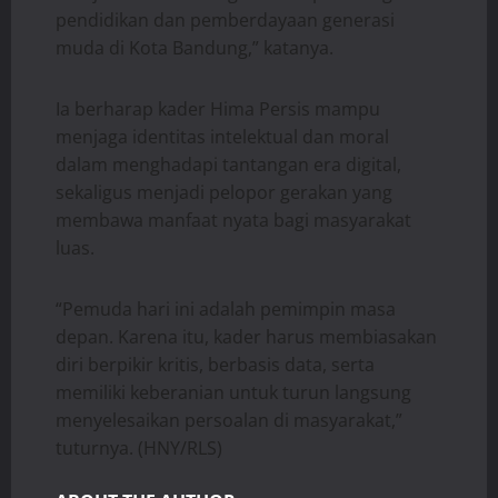
pendidikan dan pemberdayaan generasi
muda di Kota Bandung,” katanya.
Ia berharap kader Hima Persis mampu
menjaga identitas intelektual dan moral
dalam menghadapi tantangan era digital,
sekaligus menjadi pelopor gerakan yang
membawa manfaat nyata bagi masyarakat
luas.
“Pemuda hari ini adalah pemimpin masa
depan. Karena itu, kader harus membiasakan
diri berpikir kritis, berbasis data, serta
memiliki keberanian untuk turun langsung
menyelesaikan persoalan di masyarakat,”
tuturnya. (HNY/RLS)