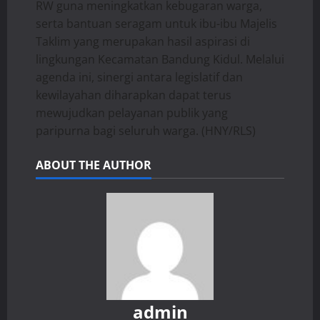
RW guna meningkatkan kebugaran warga,
serta bantuan seragam untuk ibu-ibu Majelis
Taklim yang merupakan hasil aspirasi di
lingkungan Kecamatan Bandung Kidul. Melalui
agenda ini, sinergi antara legislatif dan
kewilayahan diharapkan dapat terus
mewujudkan pelayanan publik yang
paripurna bagi seluruh warga. (HNY/RLS)
ABOUT THE AUTHOR
admin