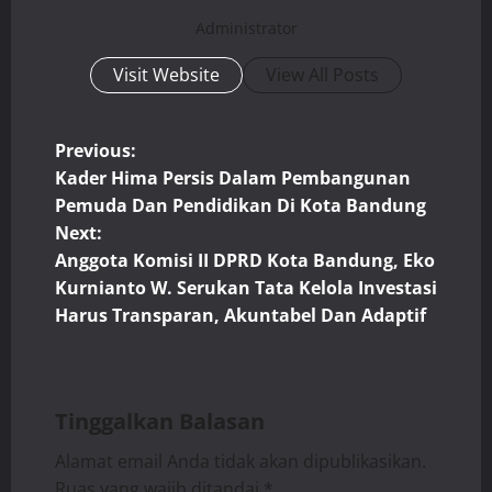
Administrator
Visit Website
View All Posts
P
Previous:
Kader Hima Persis Dalam Pembangunan
o
Pemuda Dan Pendidikan Di Kota Bandung
Next:
s
Anggota Komisi II DPRD Kota Bandung, Eko
t
Kurnianto W. Serukan Tata Kelola Investasi
Harus Transparan, Akuntabel Dan Adaptif
n
a
Tinggalkan Balasan
v
Alamat email Anda tidak akan dipublikasikan.
i
Ruas yang wajib ditandai
*