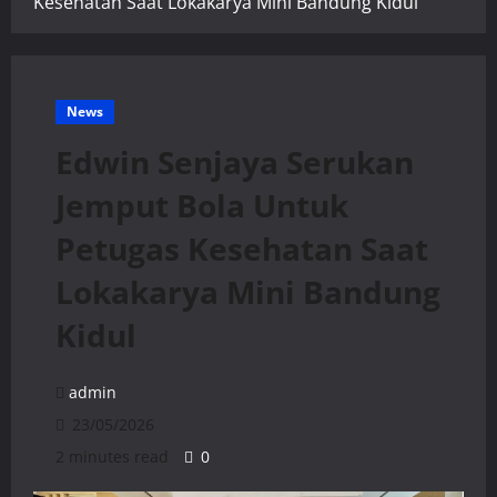
Kesehatan Saat Lokakarya Mini Bandung Kidul
News
Edwin Senjaya Serukan
Jemput Bola Untuk
Petugas Kesehatan Saat
Lokakarya Mini Bandung
Kidul
admin
23/05/2026
2 minutes read
0