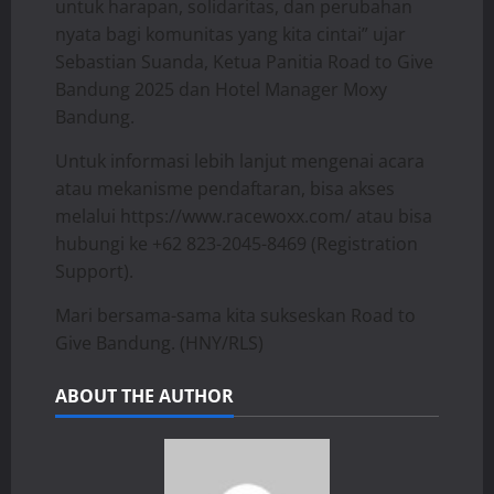
untuk harapan, solidaritas, dan perubahan
nyata bagi komunitas yang kita cintai” ujar
Sebastian Suanda, Ketua Panitia Road to Give
Bandung 2025 dan Hotel Manager Moxy
Bandung.
Untuk informasi lebih lanjut mengenai acara
atau mekanisme pendaftaran, bisa akses
melalui https://www.racewoxx.com/ atau bisa
hubungi ke +62 823-2045-8469 (Registration
Support).
Mari bersama-sama kita sukseskan Road to
Give Bandung. (HNY/RLS)
ABOUT THE AUTHOR