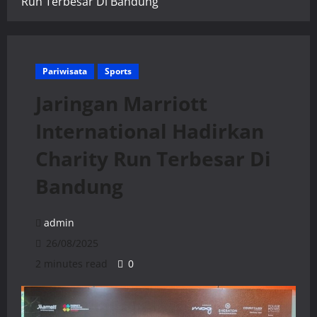
Run Terbesar Di Bandung
Pariwisata
Sports
Jaringan Marriott
International Hadirkan
Charity Run Terbesar Di
Bandung
admin
26/08/2025
2 minutes read
0