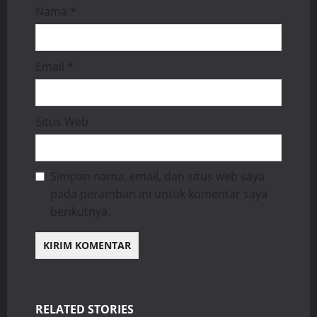
Nama
*
Email
*
Situs Web
Simpan nama, email, dan situs web saya
pada peramban ini untuk komentar saya
berikutnya.
RELATED STORIES