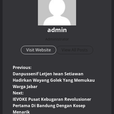
admin
Administrator
Visit Website
View All Posts
P
Previous:
Danpussenif Letjen Iwan Setiawan
o
Hadirkan Wayang Golek Yang Memukau
Warga Jabar
s
Next:
t
IEVOKE Pusat Kebugaran Revolusioner
Pertama Di Bandung Dengan Kosep
n
Menarik