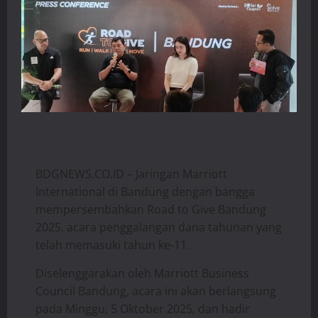
BDGNEWS.CO.ID – Jaringan Marriott
International di Bandung dengan bangga
mempersembahkan Road to Give Bandung
2025, acara penggalangan dana tahunan yang
telah memasuki tahun ke-11.
Diselenggarakan oleh Marriott Business
Council Bandung, acara ini akan berlangsung
pada Minggu, 5 Oktober 2025, dan hadir