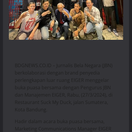
BDGNEWS.CO.ID – Jurnalis Bela Negara (JBN)
berkolaborasi dengan brand penyedia
perlengkapan luar ruang EIGER menggelar
buka puasa bersama dengan Pengurus JBN
dan Manajemen EIGER, Rabu, (27/3/2024), di
Restaurant Suck My Duck, jalan Sumatera,
Kota Bandung.
Hadir dalam acara buka puasa bersama,
Marketing Communications Manager EIGER