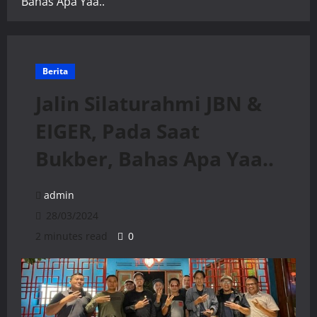
Bahas Apa Yaa..
Berita
Jalin Silaturahmi JBN &
EIGER, Pada Saat
Bukber, Bahas Apa Yaa..
admin
28/03/2024
2 minutes read
0