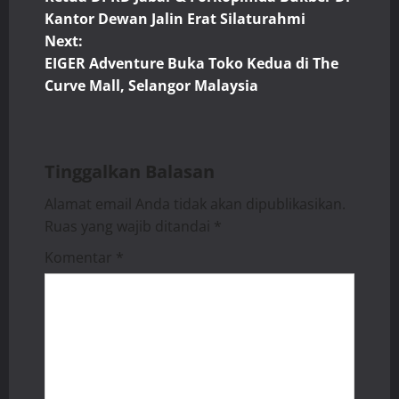
o
Kantor Dewan Jalin Erat Silaturahmi
Next:
s
EIGER Adventure Buka Toko Kedua di The
t
Curve Mall, Selangor Malaysia
n
a
Tinggalkan Balasan
v
Alamat email Anda tidak akan dipublikasikan.
Ruas yang wajib ditandai
*
i
Komentar
*
g
a
t
i