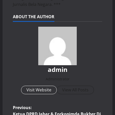
Jurnalis Bela Negara. ***
ABOUT THE AUTHOR
admin
Administrator
Visit Website
View All Posts
P
Previous:
Ketua DPRD Jabar & Forkopimda Bukber Di