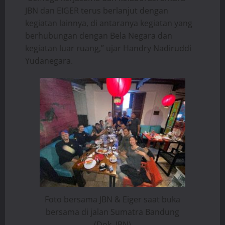
JBN dan EIGER terus berlanjut dengan
kegiatan lainnya, di antaranya kegiatan yang
berhubungan dengan Bela Negara dan
kegiatan luar ruang,” ujar Handry Nadiruddi
Yudanegara.
Foto bersama JBN & Eiger saat buka
bersama di jalan Sumatra Bandung
(Dok. JBN)