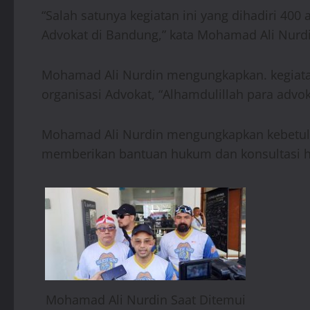
“Salah satunya kegiatan ini yang dihadiri 4
Advokat di Bandung,” kata Mohamad Ali Nurdi
Mohamad Ali Nurdin mengungkapkan. kegiatan
organisasi Advokat, “Alhamdulillah para advok
Mohamad Ali Nurdin mengungkapkan kebetulan
memberikan bantuan hukum dan konsultasi hu
Mohamad Ali Nurdin Saat Ditemui