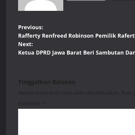
P
Previous:
Rafferty Renfreed Robinson Pemilik Rafer
o
Next:
s
Ketua DPRD Jawa Barat Beri Sambutan Da
t
n
Tinggalkan Balasan
a
Alamat email Anda tidak akan dipublikasikan.
Ruas 
v
Komentar
*
i
g