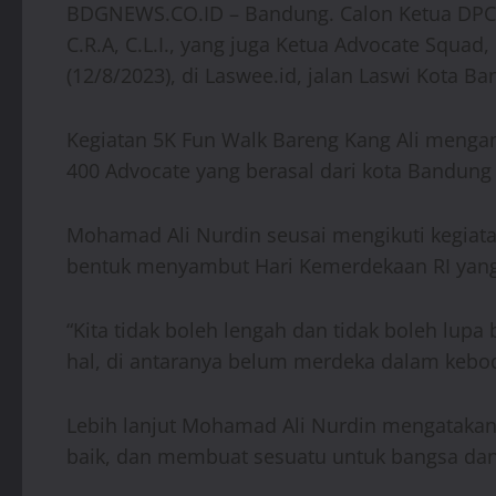
BDGNEWS.CO.ID – Bandung. Calon Ketua DPC P
C.R.A, C.L.I., yang juga Ketua Advocate Squa
(12/8/2023), di Laswee.id, jalan Laswi Kota B
Kegiatan 5K Fun Walk Bareng Kang Ali mengambi
400 Advocate yang berasal dari kota Bandung 
Mohamad Ali Nurdin seusai mengikuti kegiat
bentuk menyambut Hari Kemerdekaan RI yang
“Kita tidak boleh lengah dan tidak boleh lu
hal, di antaranya belum merdeka dalam kebo
Lebih lanjut Mohamad Ali Nurdin mengatakan
baik, dan membuat sesuatu untuk bangsa dan 