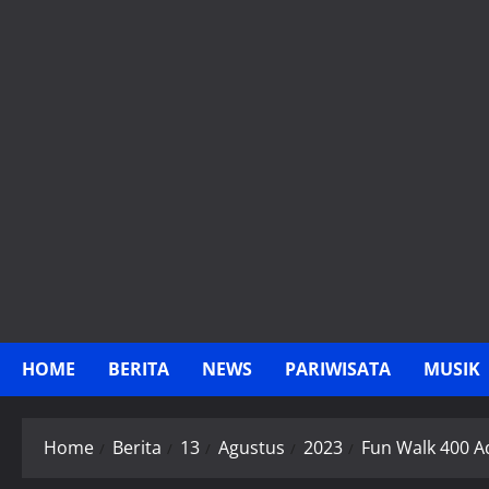
Skip
to
content
HOME
BERITA
NEWS
PARIWISATA
MUSIK
Home
Berita
13
Agustus
2023
Fun Walk 400 A