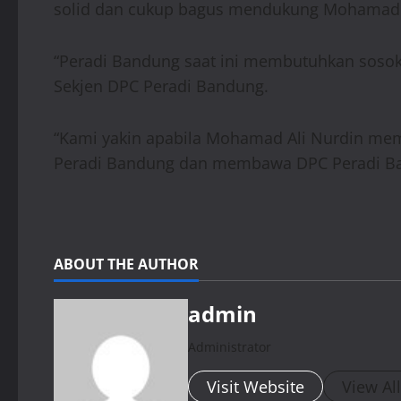
solid dan cukup bagus mendukung Mohamad A
“Peradi Bandung saat ini membutuhkan soso
Sekjen DPC Peradi Bandung.
“Kami yakin apabila Mohamad Ali Nurdin me
Peradi Bandung dan membawa DPC Peradi Band
ABOUT THE AUTHOR
admin
Administrator
Visit Website
View Al