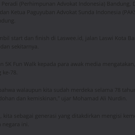
eradi (Perhimpunan Advokat Indonesia) Bandung, D
d, dan Ketua Paguyuban Advokat Sunda Indonesia (PAK
andung.
l start dan finish di Laswee.id, jalan Laswi Kota Ban
dan sekitarnya.
an 5K Fun Walk kepada para awak media mengatakan,
 ke-78.
pa bahwa walaupun kita sudah merdeka selama 78 tahu
dohan dan kemiskinan,” ujar Mohamad Ali Nurdin.
, kita sebagai generasi yang ditakdirkan mengisi k
negara ini.