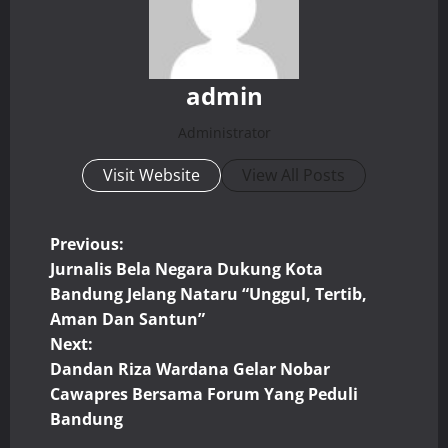
admin
Administrator
Visit Website
View All Posts
P
Previous:
Jurnalis Bela Negara Dukung Kota
o
Bandung Jelang Nataru “Unggul, Tertib,
Aman Dan Santun”
s
Next:
t
Dandan Riza Wardana Gelar Nobar
Cawapres Bersama Forum Yang Peduli
n
Bandung