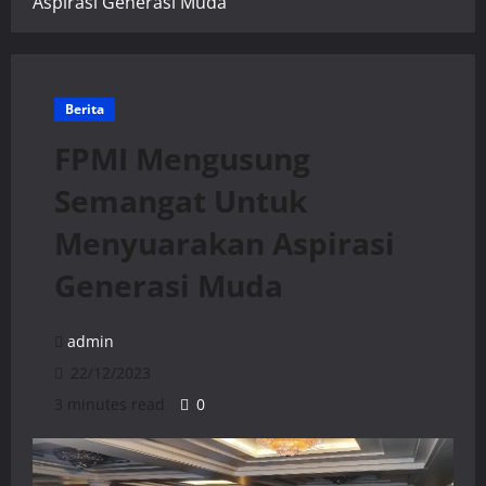
Aspirasi Generasi Muda
Berita
FPMI Mengusung
Semangat Untuk
Menyuarakan Aspirasi
Generasi Muda
admin
22/12/2023
3 minutes read
0