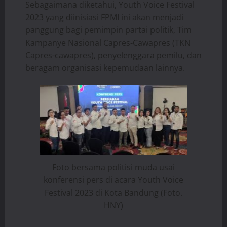
Sebagaimana diketahui, Youth Voice Festival
2023 yang diinisiasi FPMI ini akan menjadi
panggung bagi pemimpin partai politik, Tim
Kampanye Nasional Capres-Cawapres (TKN
Capres-cawapres), penyelenggara pemilu, dan
beragam organisasi kepemudaan lainnya.
Foto bersama politisi muda usai
konferensi pers di acara Youth Voice
Festival 2023 di Kota Bandung (Foto.
HNY)