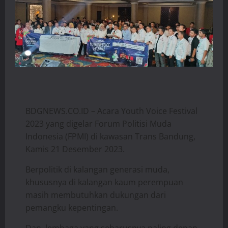
BDGNEWS.CO.ID – Acara Youth Voice Festival
2023 yang digelar Forum Politisi Muda
Indonesia (FPMI) di kawasan Trans Bandung,
Kamis 21 Desember 2023.
Berpolitik di kalangan generasi muda,
khususnya di kalangan kaum perempuan
masih membutuhkan dukungan dari
pemangku kepentingan.
Dan, lembaga yang seharusnya paling depan