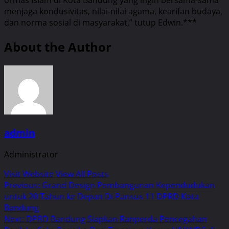
menjaga kondusivitas, nilai-nilai agama, kearifan budaya,
dan norma sosial di masyarakat,” tutup Edwin.***
About the Author
admin
Administrator
Visit Website
View All Posts
Post
Previous:
Grand Design Pembangunan Kependudukan
untuk 20 Tahun ke Depan Di Pansus 11 DPRD Kota
navigation
Bandung
Next:
DPRD Bandung Siapkan Ranperda Pencegahan