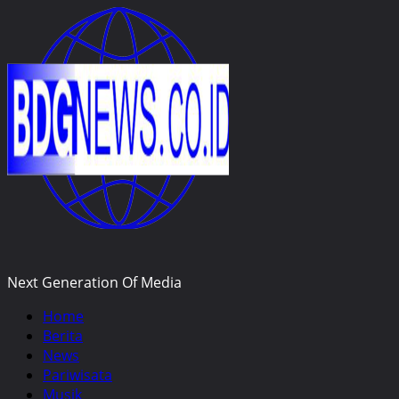
Skip
to
content
Next Generation Of Media
Primary
Home
Menu
Berita
News
Pariwisata
Musik