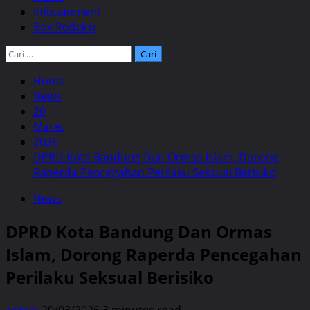
Infotainment
Box Redaksi
Cari
untuk:
Home
News
20
Maret
2026
DPRD Kota Bandung Dan Ormas Islam, Dorong
Raperda Pencegahan Perilaku Seksual Berisiko
News
DPRD Kota Bandung Dan Ormas
Islam, Dorong Raperda Pencegahan
Perilaku Seksual Berisiko
admin
20/03/2026
3 minutes read