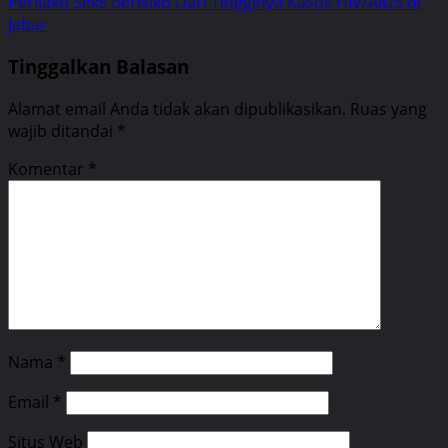
Perilaku Seks Berisiko Dari Tingginya Kasus HIV/AIDS di
Jabar
Tinggalkan Balasan
Alamat email Anda tidak akan dipublikasikan.
Ruas yang
wajib ditandai
*
Komentar
*
Nama
*
Email
*
Situs Web