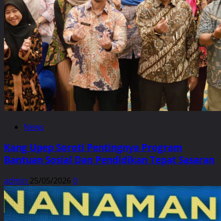
News
Kang Upep Soroti Pentingnya Program
Bantuan Sosial Dan Pendidikan Tepat Sasaran
admin
25/05/2026
0