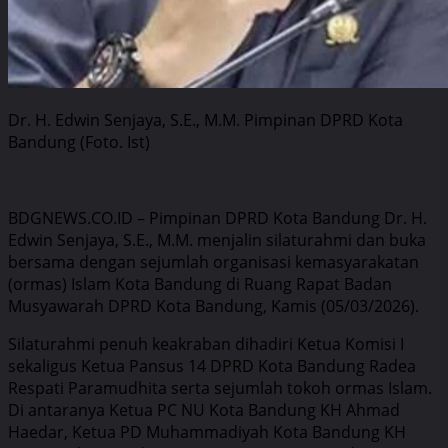
Dr. H. Edwin Senjaya, S.E., M.M. Pimpinan DPRD Kota
Bandung (Foto. Ist)
BDGNEWS.CO.ID – Pimpinan DPRD Kota Bandung Dr. H.
Edwin Senjaya, S.E., M.M. menjalin silaturahmi dan buka
bersama dengan sejumlah organisasi kemasyarakatan
(ormas) Islam Kota Bandung di Ruang Rapat Badan
Musyawarah DPRD Kota Bandung, Kamis (05/03/2026).
Silaturahmi penuh keakraban dihadiri Ketua Komisi I
sekaligus Ketua Pansus 14 DPRD Kota Bandung Radea
Respati Paramudhita serta sejumlah tokoh ormas Islam.
Di antaranya Ketua PC NU Kota Bandung KH Ahmad
Haedar, Ketua PD Muhammadiyah Kota Bandung KH