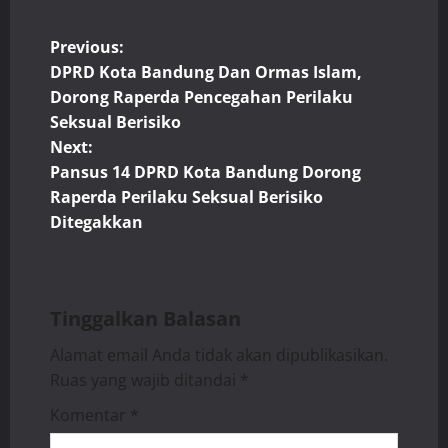
P
Previous:
DPRD Kota Bandung Dan Ormas Islam,
o
Dorong Raperda Pencegahan Perilaku
Seksual Berisiko
s
Next:
t
Pansus 14 DPRD Kota Bandung Dorong
Raperda Perilaku Seksual Berisiko
n
Ditegakkan
a
v
Tinggalkan Balasan
i
Alamat email Anda tidak akan dipublikasikan.
Ruas yang wajib ditandai
*
g
Komentar
*
a