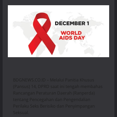
BDGNEWS.CO.ID – Melalui Panitia Khusus
(Pansus) 14, DPRD saat ini tengah membahas
Rancangan Peraturan Daerah (Ranperda)
tentang Pencegahan dan Pengendalian
Perilaku Seks Berisiko dan Penyimpangan
Seksual.