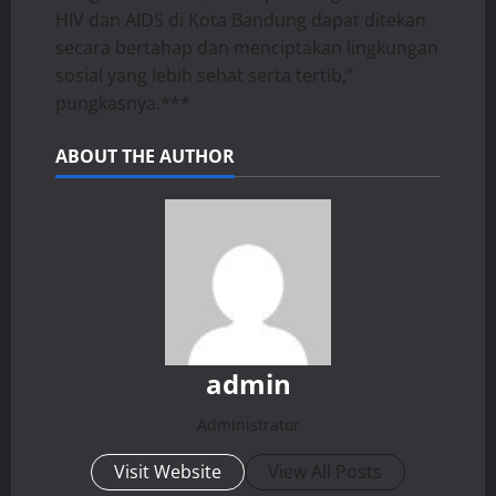
HIV dan AIDS di Kota Bandung dapat ditekan
secara bertahap dan menciptakan lingkungan
sosial yang lebih sehat serta tertib,”
pungkasnya.***
ABOUT THE AUTHOR
admin
Administrator
Visit Website
View All Posts