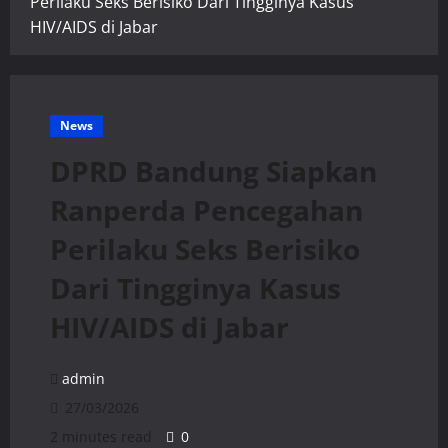
Perilaku Seks Berisiko Dari Tingginya Kasus
HIV/AIDS di Jabar
News
DPRD Bandung Siapkan
Ranperda Pencegahan
Perilaku Seks Berisiko
Dari Tingginya Kasus
HIV/AIDS di Jabar
admin
27/03/2026
2 minutes read
0