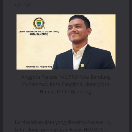
ujarnya.
Anggota Pansus 14 DPRD Kota Bandung
Muhammad Reza Panglima Ulung (Foto.
Humas DPRD Bandung)
Berdasarkan data yang diterima Pansus 14,
kata Ulung, peningkatan kasus HIV/AIDS di