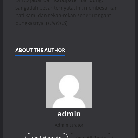
DPRD Jabar dari Kabupaten Bandung,
sangatlah besar ternyata. Ini, membesarkan
hati kami dan rekan-rekan seperjuangan”
pungkasnya. (
HNY/HS
)
ABOUT THE AUTHOR
admin
Administrator