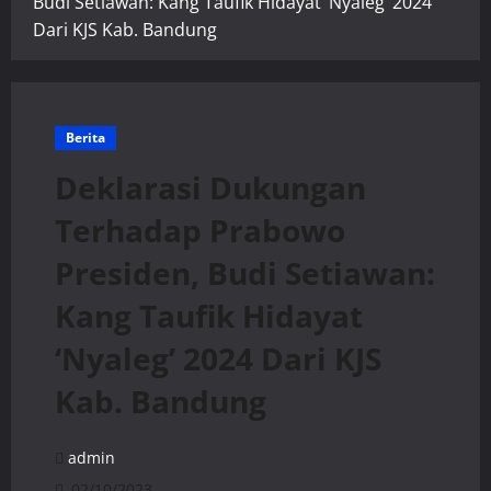
Budi Setiawan: Kang Taufik Hidayat ‘Nyaleg’ 2024
Dari KJS Kab. Bandung
Berita
Deklarasi Dukungan
Terhadap Prabowo
Presiden, Budi Setiawan:
Kang Taufik Hidayat
‘Nyaleg’ 2024 Dari KJS
Kab. Bandung
admin
02/10/2023