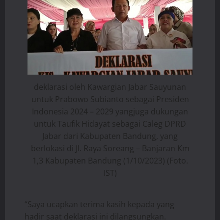
deklarasi oleh Kawargian Jabar Sauyunan
untuk Prabowo Subianto sebagai Presiden
Indonesia 2024 – 2029 yangjuga dukungan
untuk Taufik Hidayat sebagai Caleg DPRD
Jabar dari Kabupaten Bandung, yang
berlokasi di Jl. Raya Soreang – Banjaran Km
1,3 Kabupaten Bandung (1/10/2023) (Foto.
IST)
“Saya ucapkan terima kasih kepada yang
hadir saat deklarasi ini dilangsungkan.