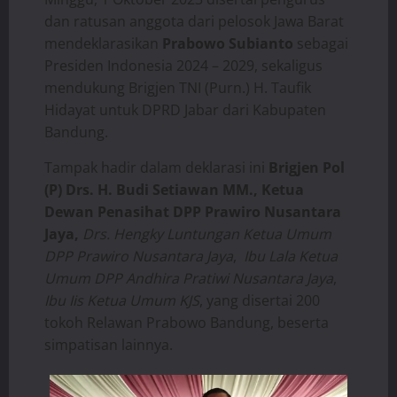
dan ratusan anggota dari pelosok Jawa Barat
mendeklarasikan
Prabowo Subianto
sebagai
Presiden Indonesia 2024 – 2029, sekaligus
mendukung Brigjen TNI (Purn.) H. Taufik
Hidayat untuk DPRD Jabar dari Kabupaten
Bandung.
Tampak hadir dalam deklarasi ini
Brigjen Pol
(P) Drs. H. Budi Setiawan MM., Ketua
Dewan Penasihat DPP Prawiro Nusantara
Jaya,
Drs. Hengky Luntungan Ketua Umum
DPP Prawiro Nusantara Jaya
,
Ibu Lala Ketua
Umum DPP Andhira Pratiwi Nusantara Jaya
,
Ibu Iis Ketua Umum KJS
, yang disertai 200
tokoh Relawan Prabowo Bandung, beserta
simpatisan lainnya.