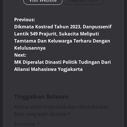
Visit Website
View All Posts
P
Previous:
Dikmata Kostrad Tahun 2023, Danpussenif
o
Lantik 549 Prajurit, Sukacita Meliputi
Tamtama Dan Keluwarga Terharu Dengan
s
Kelulusannya
t
Next:
MK Diperalat Dinasti Politik Tudingan Dari
n
Aliansi Mahasiswa Yogjakarta
a
v
Tinggalkan Balasan
i
Alamat email Anda tidak akan dipublikasikan.
Ruas yang wajib ditandai
*
g
Komentar
*