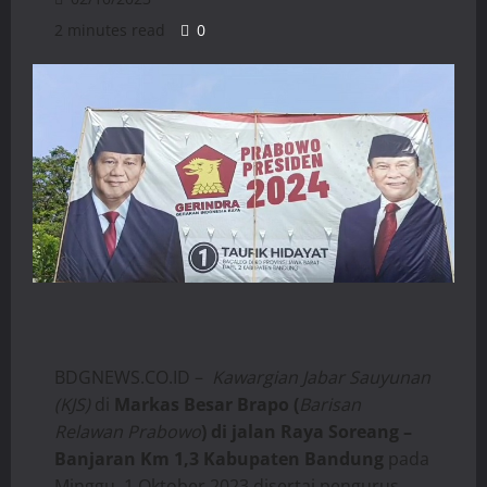
2 minutes read
0
BDGNEWS.CO.ID –
Kawargian Jabar Sauyunan
(KJS)
di
Markas Besar Brapo (
Barisan
Relawan Prabowo
) di jalan Raya Soreang –
Banjaran Km 1,3 Kabupaten Bandung
pada
Minggu, 1 Oktober 2023 disertai pengurus