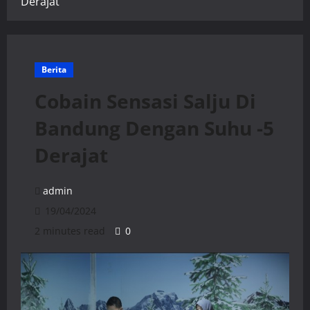
Derajat
Berita
Cobain Sensasi Salju Di
Bandung Dengan Suhu -5
Derajat
admin
19/04/2024
2 minutes read
0