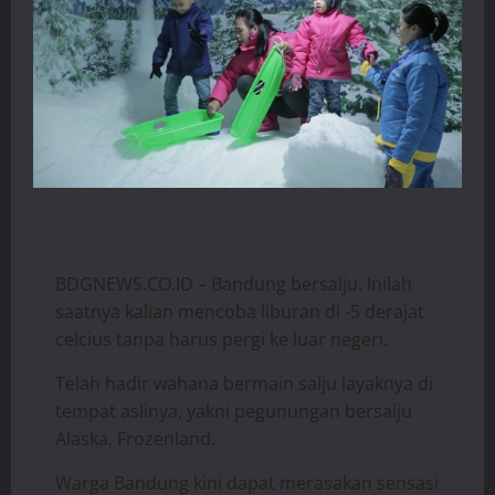
BDGNEWS.CO.ID – Bandung bersalju. Inilah
saatnya kalian mencoba liburan di -5 derajat
celcius tanpa harus pergi ke luar negeri.
Telah hadir wahana bermain salju layaknya di
tempat aslinya, yakni pegunungan bersalju
Alaska, Frozenland.
Warga Bandung kini dapat merasakan sensasi