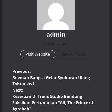
admin
Administrator
Visit Website
View All Posts
P
Previous:
Roemah Bangsa Gelar Syukuran Ulang
o
Tahun ke-1
Next:
s
Keseruan Di Trans Studio Bandung
t
Saksikan Pertunjukan “Ali, The Prince of
Agrabah”