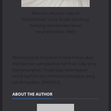
Bermain seluncur salju di
Frozenlanad, Trans Studio Bandung
memang memberikan kesan
tersendiri (Foto. HNY)
Berkunjung ke Frozenland tidak hanya akan
memberikan pengalaman bermain salju yang
menyenangkan. Tetapi juga kesempatan
untuk berfoto dan membuat kenangan yang
tak terlupakan. (HNY/RLS)
ABOUT THE AUTHOR