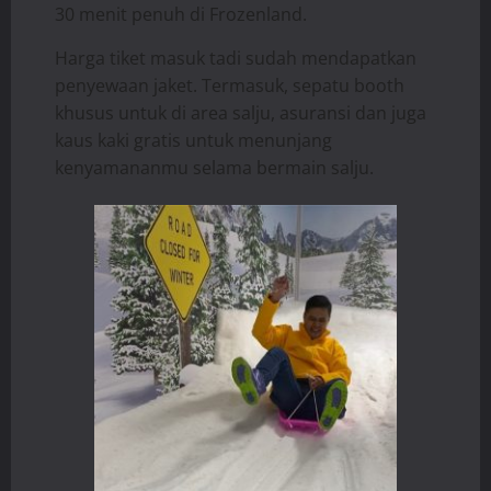
30 menit penuh di Frozenland.
Harga tiket masuk tadi sudah mendapatkan
penyewaan jaket. Termasuk, sepatu booth
khusus untuk di area salju, asuransi dan juga
kaus kaki gratis untuk menunjang
kenyamananmu selama bermain salju.