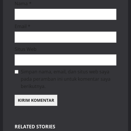
Nama
*
Email
*
Situs Web
Simpan nama, email, dan situs web saya
pada peramban ini untuk komentar saya
berikutnya.
RELATED STORIES