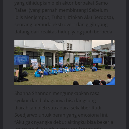
yang dihidupkan oleh aktor berbakat Samo
Rafael (yang pernah membintangi Sebelum
Iblis Menjemput, Tuhan, Izinkan Aku Berdosa),
seorang pemuda ekstrovert dan gigih yang
datang dari realitas hidup yang jauh berbeda.
Shanna Shannon mengungkapkan rasa
syukur dan bahagianya bisa langsung
diarahkan oleh sutradara sekaliber Rudi
Soedjarwo untuk peran yang emosional ini.
“Aku gak nyangka debut aktingku bisa bekerja