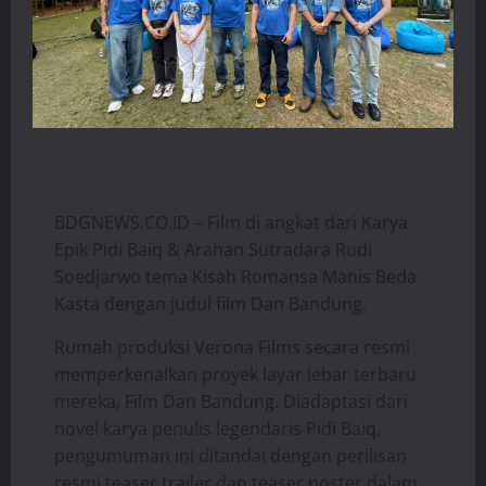
BDGNEWS.CO.ID – Film di angkat dari Karya
Epik Pidi Baiq & Arahan Sutradara Rudi
Soedjarwo tema Kisah Romansa Manis Beda
Kasta dengan judul film Dan Bandung.
Rumah produksi Verona Films secara resmi
memperkenalkan proyek layar lebar terbaru
mereka, Film Dan Bandung. Diadaptasi dari
novel karya penulis legendaris Pidi Baiq,
pengumuman ini ditandai dengan perilisan
resmi teaser trailer dan teaser poster dalam