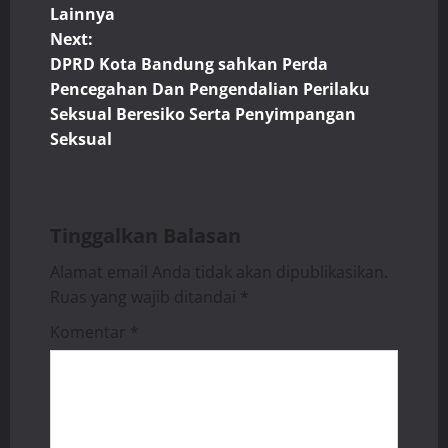
s
Lainnya
t
Next:
DPRD Kota Bandung sahkan Perda
n
Pencegahan Dan Pengendalian Perilaku
Seksual Beresiko Serta Penyimpangan
a
Seksual
v
i
Tinggalkan Balasan
g
Alamat email Anda tidak akan dipublikasikan.
a
Ruas yang wajib ditandai
*
t
Komentar
*
i
o