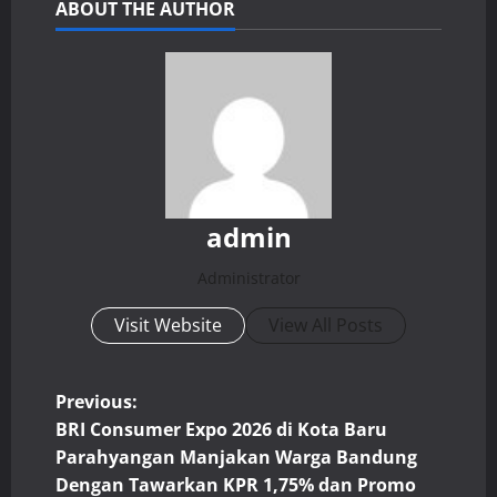
ABOUT THE AUTHOR
admin
Administrator
Visit Website
View All Posts
P
Previous:
BRI Consumer Expo 2026 di Kota Baru
o
Parahyangan Manjakan Warga Bandung
Dengan Tawarkan KPR 1,75% dan Promo