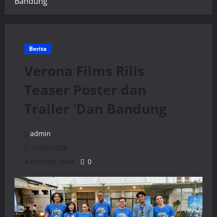
Bandung
Berita
Verona Films Rilis
Teaser Poster dan
Trailer ‘Dan Bandung
admin
19/06/2026
4 minutes read
0