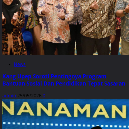
News
Kang Upep Soroti Pentingnya Program
Bantuan Sosial Dan Pendidikan Tepat Sasaran
admin
25/05/2026
0