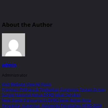
About the Author
admin
Administrator
Visit Website
View All Posts
Post
Previous:
Pelihara & Tingkatkan Fungsinya Terkait Di Hari
Sungai Nasional Ketua DPRD Jabar Serukan
navigation
Next:
Rapat Paripurna Di DPRD Jabar Bahas Nota
Pengantar Gubernur, Ranperda Perubahan APBD 2024