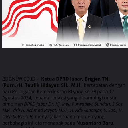
BDGNEW.CO.ID –
Ketua DPRD Jabar, Brigjen TNI
(Purn.) H. Taufik Hidayat, SH., M.H
., bertepatan dengan
hari Peringatan Kemerdekaan RI yang ke-79 pada 17
Agustus 2024, kepada redaksi yang didampingi unsur
pimpinan
DPRD Jabar Dr. Hj. Ineu Purwadewi Sundari, S.Sos.
MM., drh H. Achmad Ru’yat, M.Si., H. Ade Ginanjar, S. Sos., H.
Oleh Soleh, S.H,
menyatakan,”pada momen yang
berbahagia ini kita menapak pada
Nusantara Baru,