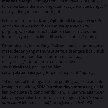
Indonesia Maju
, semoga tema ini memicu kita untuk
terus berkarya demi peningkatan kesejahteraan bangsa,”
ujarnya dengan nada sumringah.
Lebih jauh menurut
Kang Opik
demikian
sapaan akrab
dari Ketua DPRD Jabar
,”harapannya apa yang kita
perjuangkan selama ini, tiadalebih lain semata demi
Indonesia yang semakin adil serta sejahtera,” urainya.
Disamping itu, lanjut Kang Opik ada banyak tantangan di
masa depan yang menuntut semua di antara kita untuk
mampu menghadirkan kebermanfaatan bagi
masyarakat,” tantangan itu di antaranya
era
digitalisasi,
perubahan iklim,
serta
golabalisasi
yang terjadi setiap saat,” ujarnya.
“Manghadapi tantangan itu, terpenting bagi kita adalah
kesiapan di bidang
SDM (sumber daya manusia
), tiada
lain penguatan bidang pendidikan. Tujuannya, agar SDM
kita yang semakin bermutu, bisa mengolah
SDA (sumber
daya alam)
lebih maksimal,” pungkasnya. (
HNY/HS))