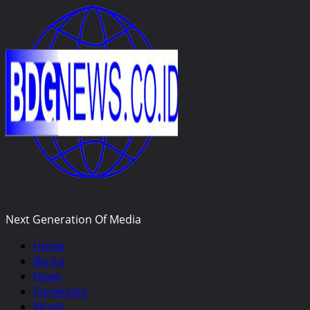
Skip
to
content
Next Generation Of Media
Primary
Home
Menu
Berita
News
Pariwisata
Musik