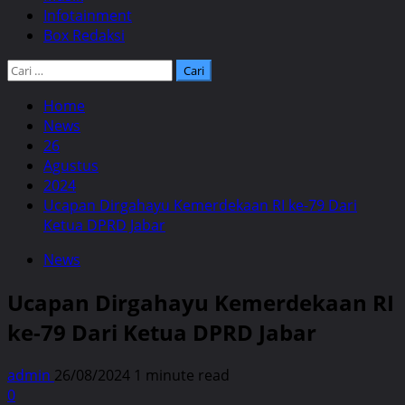
Infotainment
Box Redaksi
Cari
untuk:
Home
News
26
Agustus
2024
Ucapan Dirgahayu Kemerdekaan RI ke-79 Dari
Ketua DPRD Jabar
News
Ucapan Dirgahayu Kemerdekaan RI
ke-79 Dari Ketua DPRD Jabar
admin
26/08/2024
1 minute read
0