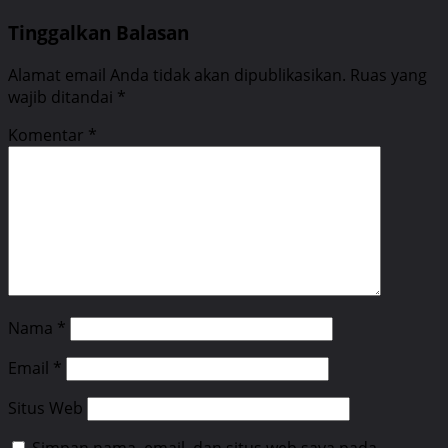
Tinggalkan Balasan
Alamat email Anda tidak akan dipublikasikan.
Ruas yang
wajib ditandai
*
Komentar
*
Nama
*
Email
*
Situs Web
Simpan nama, email, dan situs web saya pada