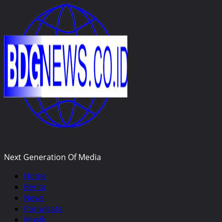
Skip
to
content
Next Generation Of Media
Primary
Home
Menu
Berita
News
Pariwisata
Musik