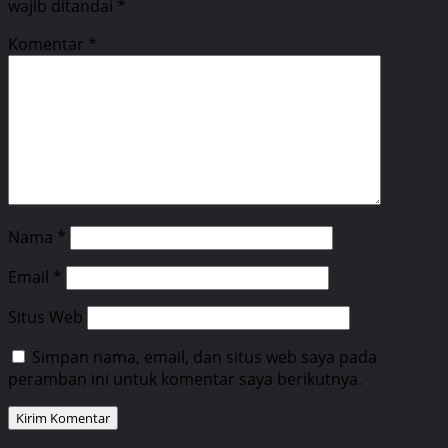
wajib ditandai
*
Komentar
*
Nama
*
Email
*
Situs Web
Simpan nama, email, dan situs web saya pada
peramban ini untuk komentar saya berikutnya.