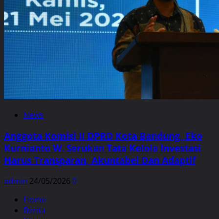
News
Anggota Komisi II DPRD Kota Bandung, Eko
Kurnianto W. Serukan Tata Kelola Investasi
Harus Transparan, Akuntabel Dan Adaptif
admin
24/05/2026
0
Home
Berita