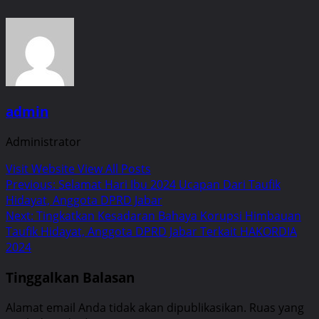
admin
Administrator
Visit Website
View All Posts
Post
Previous:
Selamat Hari Ibu 2024 Ucapan Dari Taufik
Hidayat, Anggota DPRD Jabar
navigation
Next:
Tingkatkan Kesadaran Bahaya Korupsi Himbauan
Taufik Hidayat, Anggota DPRD Jabar Terkait HAKORDIA
2024
Tinggalkan Balasan
Alamat email Anda tidak akan dipublikasikan.
Ruas yang