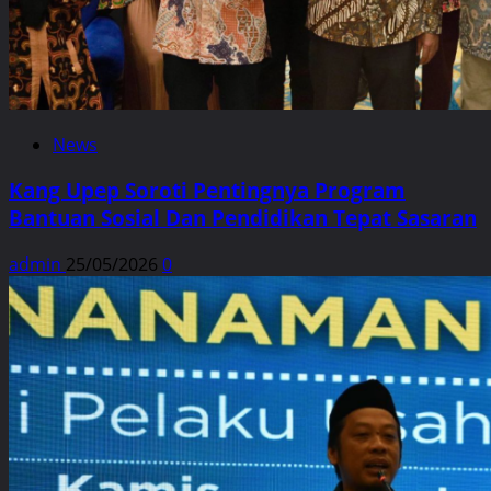
News
Kang Upep Soroti Pentingnya Program
Bantuan Sosial Dan Pendidikan Tepat Sasaran
admin
25/05/2026
0