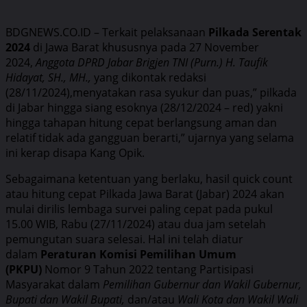
BDGNEWS.CO.ID – Terkait pelaksanaan
Pilkada Serentak
2024
di Jawa Barat khususnya pada 27 November
2024,
Anggota DPRD Jabar Brigjen TNI (Purn.) H. Taufik
Hidayat, SH., MH.,
yang dikontak redaksi
(28/11/2024),menyatakan rasa syukur dan puas,” pilkada
di Jabar hingga siang esoknya (28/12/2024 – red) yakni
hingga tahapan hitung cepat berlangsung aman dan
relatif tidak ada gangguan berarti,” ujarnya yang selama
ini kerap disapa Kang Opik.
Sebagaimana ketentuan yang berlaku, hasil quick count
atau hitung cepat Pilkada Jawa Barat (Jabar) 2024 akan
mulai dirilis lembaga survei paling cepat pada pukul
15.00 WIB, Rabu (27/11/2024) atau dua jam setelah
pemungutan suara selesai. Hal ini telah diatur
dalam
Peraturan Komisi Pemilihan Umum
(PKPU)
Nomor 9 Tahun 2022 tentang Partisipasi
Masyarakat dalam
Pemilihan Gubernur dan Wakil Gubernur,
Bupati dan Wakil Bupati,
dan/atau
Wali Kota dan Wakil Wali