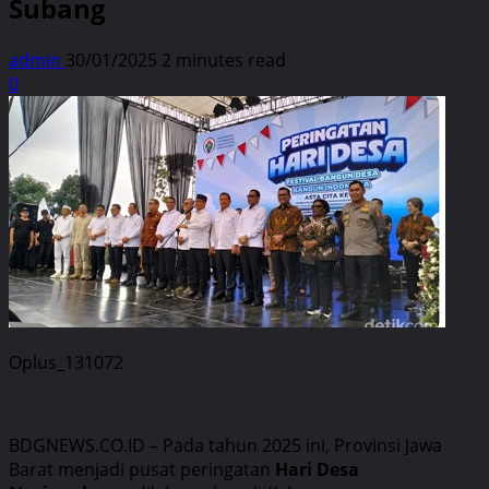
Subang
admin
30/01/2025
2 minutes read
0
Oplus_131072
BDGNEWS.CO.ID – Pada tahun 2025 ini, Provinsi Jawa
Barat menjadi pusat peringatan
Hari Desa