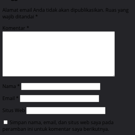
Alamat email Anda tidak akan dipublikasikan.
Ruas yang
wajib ditandai
*
Komentar
*
Nama
*
Email
*
Situs Web
Simpan nama, email, dan situs web saya pada
peramban ini untuk komentar saya berikutnya.