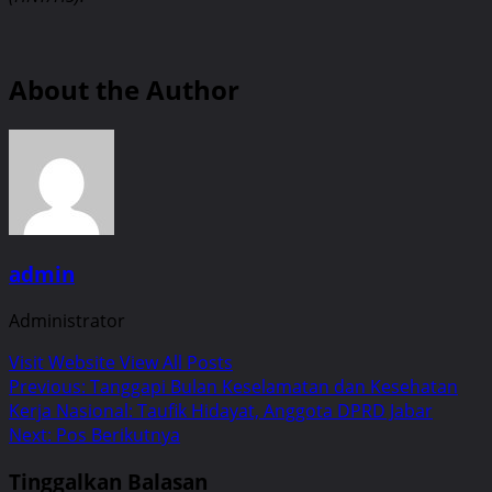
About the Author
admin
Administrator
Visit Website
View All Posts
Post
Previous:
Tanggapi Bulan Keselamatan dan Kesehatan
Kerja Nasional: Taufik Hidayat, Anggota DPRD Jabar
navigation
Next:
Pos Berikutnya
Tinggalkan Balasan