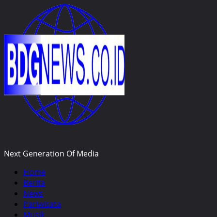
Skip
to
content
Next Generation Of Media
Primary
Home
Menu
Berita
News
Pariwisata
Musik