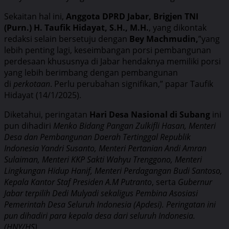
Sekaitan hal ini,
Anggota DPRD Jabar, Brigjen TNI
(Purn.) H. Taufik Hidayat, S.H., M.H.
, yang dikontak
redaksi selain bersetuju dengan
Bey Machmudin,
”yang
lebih penting lagi, keseimbangan porsi pembangunan
perdesaan khususnya di Jabar hendaknya memiliki porsi
yang lebih berimbang dengan pembangunan
di
perkotaan
. Perlu perubahan signifikan,” papar Taufik
Hidayat (14/1/2025).
Diketahui, peringatan
Hari Desa Nasional di Subang
ini
pun dihadiri
Menko Bidang Pangan Zulkifli Hasan, Menteri
Desa dan Pembangunan Daerah Tertinggal Republik
Indonesia Yandri Susanto, Menteri Pertanian Andi Amran
Sulaiman, Menteri KKP Sakti Wahyu Trenggono, Menteri
Lingkungan Hidup Hanif, Menteri Perdagangan Budi Santoso,
Kepala Kantor Staf Presiden A.M Putranto
, serta
Gubernur
Jabar terpilih Dedi Mulyadi sekaligus Pembina Asosiasi
Pemerintah Desa Seluruh Indonesia (Apdesi). Peringatan ini
pun dihadiri para kepala desa dari seluruh Indonesia.
(HNY/HS).