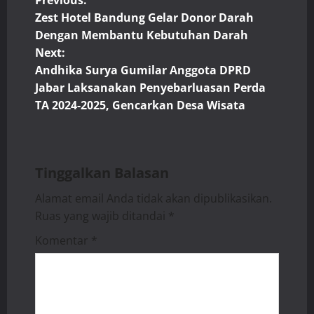
P
Zest Hotel Bandung Gelar Donor Darah
o
Dengan Membantu Kebutuhan Darah
Next:
s
Andhika Surya Gumilar Anggota DPRD
t
Jabar Laksanakan Penyebarluasan Perda
TA 2024-2025, Gencarkan Desa Wisata
n
a
Tinggalkan Balasan
v
Alamat email Anda tidak akan dipublikasikan.
i
Ruas yang wajib ditandai
*
g
Komentar
*
a
t