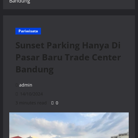
Bandung
Pariwisata
Sunset Parking Hanya Di
Pasar Baru Trade Center
Bandung
admin
14/10/2024
3 minutes read
0