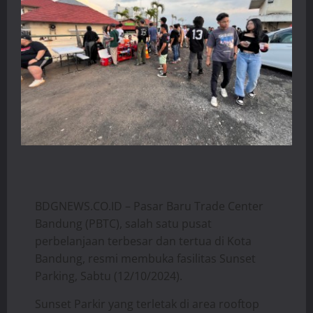
BDGNEWS.CO.ID – Pasar Baru Trade Center
Bandung (PBTC), salah satu pusat
perbelanjaan terbesar dan tertua di Kota
Bandung, resmi membuka fasilitas Sunset
Parking, Sabtu (12/10/2024).
Sunset Parkir yang terletak di area rooftop