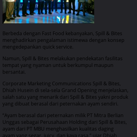
Berbeda dengan Fast Food kebanyakan, Spill & Bites
menghadirkan pengalaman istimewa dengan konsep
mengedepankan quick service.
Namun, Spill & Bites melakukan pendekatan fasilitas
tempat yang nyaman untuk berkumpul maupun
bersantai.
Corporate Marketing Communications Spill & Bites,
Dhiah Husein di sela-sela Grand Opening menjelaskan,
salah satu yang menarik dari Spill & Bites yakni produk
yang dibuat berasal dari peternakan ayam sendiri.
“Ayam berasal dari peternakan milik PT Mitra Berlian
Unggas sebagai Perusahaan Holding dari Spill & Bites,
ayam dari PT MBU menghasilkan kualitas daging
ayam yang segar, juicy, dan kaya rasa,” ujar Dhiah