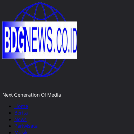
Skip
to
content
Next Generation Of Media
Primary
Home
Menu
Berita
News
Pariwisata
Musik