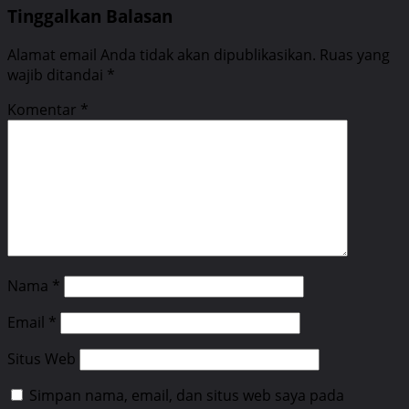
Tinggalkan Balasan
Alamat email Anda tidak akan dipublikasikan.
Ruas yang
wajib ditandai
*
Komentar
*
Nama
*
Email
*
Situs Web
Simpan nama, email, dan situs web saya pada