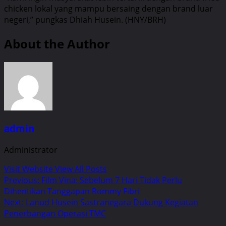
chicken lokal yang mampu bersaing dengan brand luar
negeri,” pungkas Dhiah Husein. (HNY/BRH)
About the Author
admin
Administrator
Visit Website
View All Posts
Post
Previous:
Film Vina: Sebelum 7 Hari Tidak Perlu
Dihentikan Tanggapan Rommy Fibri
navigation
Next:
Lanud Husein Sastranegara Dukung Kegiatan
Penerbangan Operasi TMC