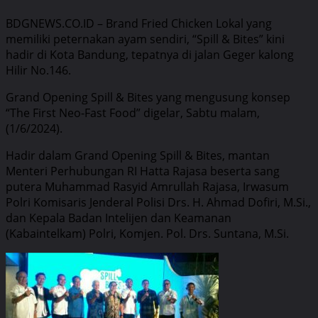
BDGNEWS.CO.ID – Brand Fried Chicken Lokal yang
memiliki peternakan ayam sendiri, “Spill & Bites” kini
hadir di Kota Bandung, tepatnya di jalan Geger kalong
Hilir No.146.
Grand Opening Spill & Bites yang mengusung konsep
“The First Neo-Fast Food” digelar, Sabtu malam,
(1/6/2024).
Hadir dalam Grand Opening Spill & Bites, mantan
Menteri Perhubungan RI Hatta Rajasa beserta sang
putera Muhammad Rasyid Amrullah Rajasa, Irwasum
Polri Komisaris Jenderal Polisi Drs. H. Ahmad Dofiri, M.Si.,
dan Kepala Badan Intelijen dan Keamanan
(Kabaintelkam) Polri, Komjen. Pol. Drs. Suntana, M.Si.