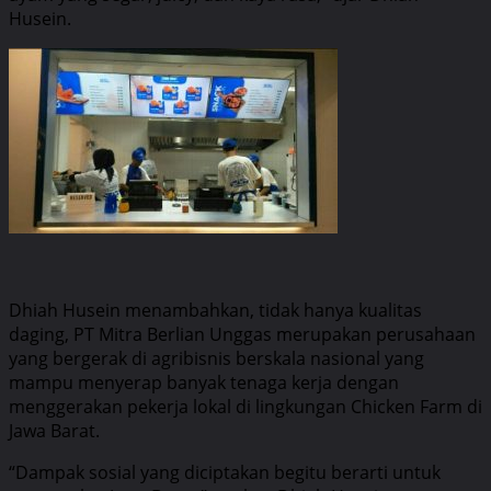
Husein.
Dhiah Husein menambahkan, tidak hanya kualitas
daging, PT Mitra Berlian Unggas merupakan perusahaan
yang bergerak di agribisnis berskala nasional yang
mampu menyerap banyak tenaga kerja dengan
menggerakan pekerja lokal di lingkungan Chicken Farm di
Jawa Barat.
“Dampak sosial yang diciptakan begitu berarti untuk