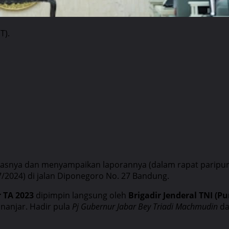
T).
asnya dan menyampaikan laporannya (dalam rapat paripurna
/7/2024) di jalan Diponegoro No. 27 Bandung.
 TA 2023
dipimpin langsung oleh
Brigadir Jenderal TNI (Pu
nanjar. Hadir pula
Pj Gubernur Jabar Bey Triadi Machmudin
d