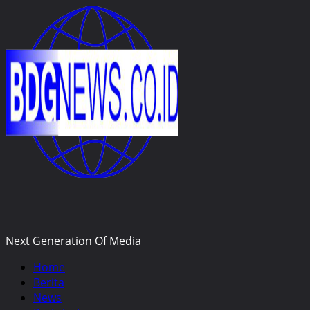
Skip
to
content
Next Generation Of Media
Primary
Home
Menu
Berita
News