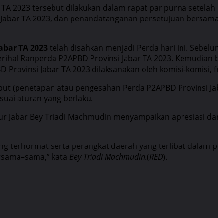
TA 2023 tersebut dilakukan dalam rapat paripurna setelah
Jabar TA 2023, dan penandatanganan persetujuan bersama 
abar TA 2023
telah disahkan menjadi Perda hari ini. Sebelu
rihal Ranperda P2APBD Provinsi Jabar TA 2023. Kemudian 
rovinsi Jabar TA 2023 dilaksanakan oleh komisi-komisi, f
but (penetapan atau pengesahan Perda P2APBD Provinsi Ja
uai aturan yang berlaku.
ur Jabar Bey Triadi Machmudin menyampaikan apresiasi d
ang terhormat serta perangkat daerah yang terlibat dalam
ersama–sama,” kata
Bey Triadi Machmudin
.(
RED
).