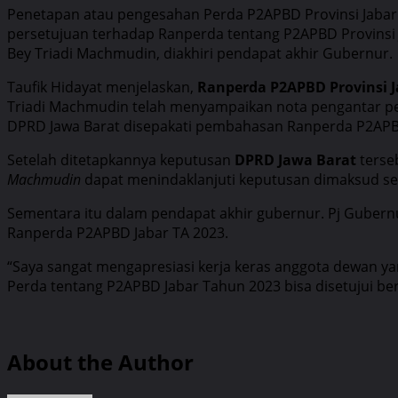
Penetapan atau pengesahan Perda P2APBD Provinsi Jabar 
persetujuan terhadap Ranperda tentang P2APBD Provinsi 
Bey Triadi Machmudin, diakhiri pendapat akhir Gubernur.
Taufik Hidayat menjelaskan,
Ranperda P2APBD Provinsi J
Triadi Machmudin telah menyampaikan nota pengantar pe
DPRD Jawa Barat disepakati pembahasan Ranperda P2APBD P
Setelah ditetapkannya keputusan
DPRD Jawa Barat
terse
Machmudin
dapat menindaklanjuti keputusan dimaksud ses
Sementara itu dalam pendapat akhir gubernur. Pj Gubern
Ranperda P2APBD Jabar TA 2023.
“Saya sangat mengapresiasi kerja keras anggota dewan y
Perda tentang P2APBD Jabar Tahun 2023 bisa disetujui b
About the Author