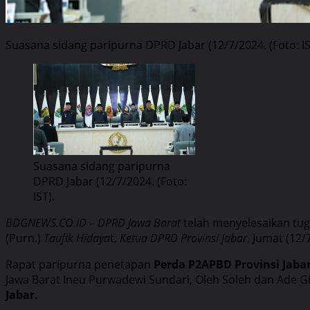
Suasana sidang paripurna DPRD Jabar (12/7/2024. (Foto: IS
Suasana sidang paripurna
DPRD Jabar (12/7/2024. (Foto:
IST).
BDGNEWS.CO.ID – DPRD Jawa Barat
telah menyelesaikan tug
(Purn.)
Taufik Hidaya
t,
Ketua DPRD Provinsi Jabar
, Jumat (12
Rapat paripurna penetapan
Perda P2APBD Provinsi Jabar
Jawa Barat Ineu Purwadewi Sundari, Oleh Soleh dan Ade Gi
Jabar.