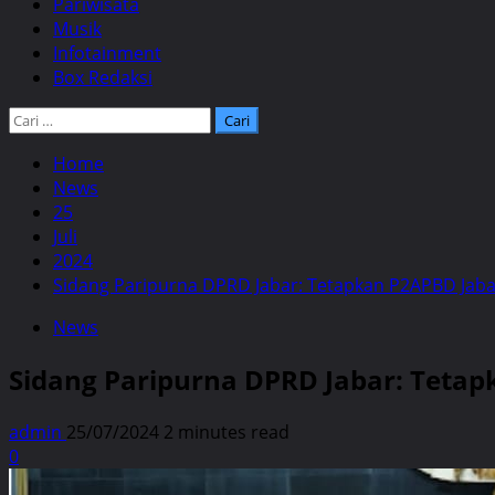
Pariwisata
Musik
Infotainment
Box Redaksi
Cari
untuk:
Home
News
25
Juli
2024
Sidang Paripurna DPRD Jabar: Tetapkan P2APBD Jaba
News
Sidang Paripurna DPRD Jabar: Tetap
admin
25/07/2024
2 minutes read
0