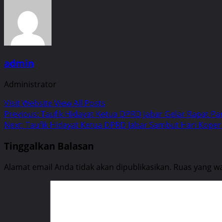
admin
Administrator
Visit Website
View All Posts
Post
Previous:
Taufik Hidayat Ketua DPRD Jabar Gelar Rapat P
Next:
Taufik Hidayat Ketua DPRD Jabar Sambut Hari Koper
navigation
Tinggalkan Balasan
Alamat email Anda tidak akan dipublikasikan.
Ruas yang wa