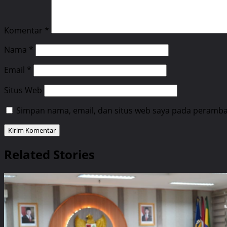
Komentar
*
Nama
*
Email
*
Situs Web
Simpan nama, email, dan situs web saya pada peramban
Related Stories