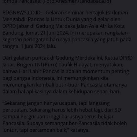
lomba Pancasila. (Foto:Ariesmen/tandabaca.id)
BDGNEWS.CO.ID – Gelaran seminar bertajuk Parlemen
Mengabdi: Pancasila Untuk Dunia yang digelar oleh
DPRD Jabar di Gedung Merdeka Jalan Asia Afrika Kota
Bandung, Jumat 21 Juni 2024, ini merupakan rangkaian
kegiatan peringatan hari raya pancasila yang jatuh pada
tanggal 1 Juni 2024 lalu.
Dari gelaran puncak di Gedung Merdeka ini, Ketua DPRD
Jabar, Brigjen TNI (Purn) Taufik Hidayat, menyatakan,
bahwa Hari Lahir Pancasila adalah momentum penting
bagi bangsa Indonesia, ini memungkinkan kita
merenungkan kembali butir-butir Pancasila,utamanya
dalam hal aplikasinya dalam kehidupan sehari-hari.
“Sekarang jangan hanya ucapan, tapi langsung
perbuatan. Sekarang harus lebih hebat lagi, dari SD
sampai Perguruan Tinggi harusnya terus belajar
Pancasila. Supaya semangat ber-Pancasila tidak boleh
luntur, tapi bertambah baik,” katanya.