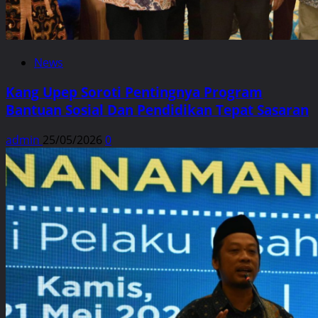
News
Kang Upep Soroti Pentingnya Program
Bantuan Sosial Dan Pendidikan Tepat Sasaran
admin
25/05/2026
0