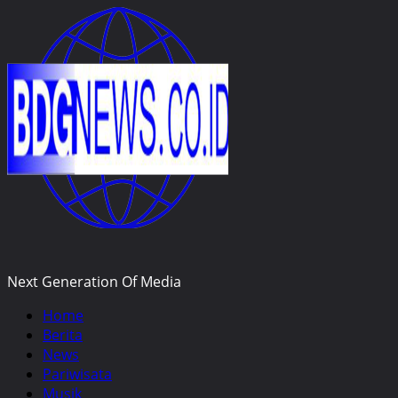
Skip
to
content
Next Generation Of Media
Primary
Home
Menu
Berita
News
Pariwisata
Musik