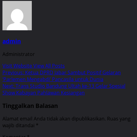
admin
Administrator
Visit Website
View All Posts
Post
Previous:
Ketua DPRD Jabar Sambut Positif Gelaran
‘Parlemen Mengabdi’ Pancasila untuk Dunia
navigation
Next:
Trans Studio Bandung Ultah ke-13 Gelar Spesial
Show Kabayan Pahlawan Kesiangan
Tinggalkan Balasan
Alamat email Anda tidak akan dipublikasikan.
Ruas yang
wajib ditandai
*
Komentar
*