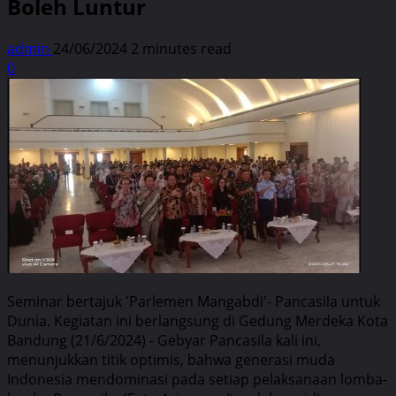
Boleh Luntur
admin
24/06/2024
2 minutes read
0
Seminar bertajuk 'Parlemen Mangabdi'- Pancasila untuk
Dunia. Kegiatan ini berlangsung di Gedung Merdeka Kota
Bandung (21/6/2024) - Gebyar Pancasila kali ini,
menunjukkan titik optimis, bahwa generasi muda
Indonesia mendominasi pada setiap pelaksanaan lomba-