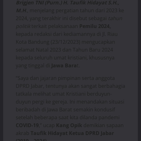
Brigjen TNI (Purn.) H. Taufik Hidayat S.H.,
M.H
., menjelang pergatian tahun dari 2023 ke
2024, yang terakhir ini disebut sebagai
tahun
politik
terkait pelaksanaan
Pemilu 2024,
kepada redaksi dari kediamannya di Jl. Riau
Kota Bandung (23/12/2023) mengucapkan
selamat Natal 2023 dan Tahun Baru 2024
kepada seluruh umat kristiani, khususnya
yang tinggal di
Jawa Bara
t.
“Saya dan jajaran pimpinan serta anggota
DPRD Jabar, tentunya akan sangat berbahagia
tatkala melihat umat Kristiani berduyun-
duyun pergi ke gereja. Ini menandakan situasi
beribadah di Jawa Barat semakin kondusif
setelah beberapa saat kita dilanda pandemi
COVID-19
,” ucap
Kang Opik
demikian sapaan
akrab
Taufik Hidayat Ketua DPRD Jabar