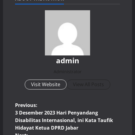
admin
Administrator
Visit Website
View All Posts
P
Previous:
3 Desember 2023 Hari Penyandang
o
Disabilitas Internasional, ini Kata Taufik
Hidayat Ketua DPRD Jabar
s