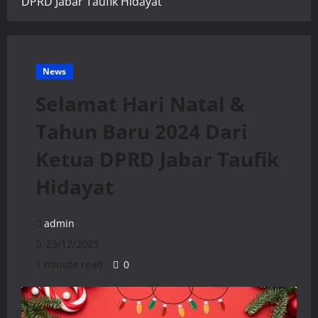
DPRD Jabar Taufik Hidayat
News
Selamat Hari Natal &
Tahun Baru 2024 Dari
Ketua DPRD Jabar Taufik
Hidayat
admin
23/12/2023
1 minute read
0