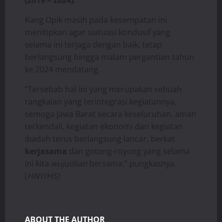
(2019 – 2024).
Kang Opik masih pada kesempatan ini
menitipkan agar siatuasi kondusif yang
selama ini terjaga dengan baik, tetap
berlangsung hingga malam pergantian tahun
ke 2024 mendatang.
“Tersebab hal ini yang merupakan sebuah
rangkaian yang terintegrasi kegiatannya,
semoga Jawa Barat secara keseluruhan, aman
terkendali, kegiatan ekonomi dan kegiatan
ibadah terus berlangsung lancar, berkat
kerjasama
dan gotong-royong yang selama
ini kita
wujudkan
bersama,” pungkasnya.
(
HNY/HS)
ABOUT THE AUTHOR